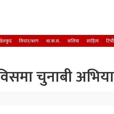
खेलकुद
विचार/ब्लग
था.क.स.
सलिमा
साहित्य
टिभी
िसमा चुनाबी अभियान