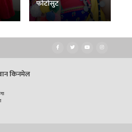
फोटोसुट
वान किनमेल
ँगा
ा