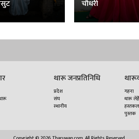
सुट
चौधरी
ार
थारू जनप्रतिनिधि
थारू
प्रदेश
गहना
थारू
संघ
थारू लेहे
स्थानीय
हस्तकल
पुस्तक
Copyright © 2026 Tharuwan.com, All Rights Reserved.