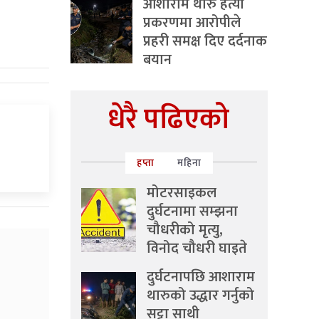
आशाराम थारु हत्या
प्रकरणमा आरोपीले
प्रहरी समक्ष दिए दर्दनाक
बयान
धेरै पढिएको
हप्ता
महिना
मोटरसाइकल
दुर्घटनामा सम्झना
चौधरीको मृत्यु,
विनोद चौधरी घाइते
दुर्घटनापछि आशाराम
थारुको उद्धार गर्नुको
सट्टा साथी