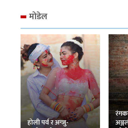
मोडेल
रंगक
होली पर्व र अन्जु-
अञ्ज