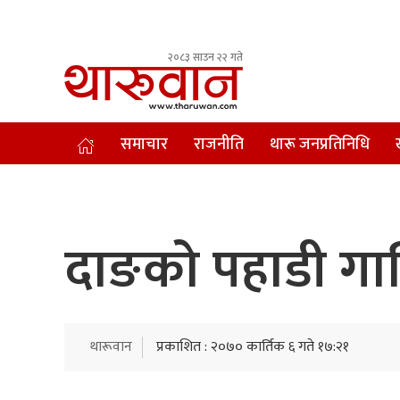
२०८३ साउन २२ गते
Leading Newsportal from Tharu Community Nepal.
समाचार
राजनीति
थारू जनप्रतिनिधि
दाङको पहाडी गाव
थारूवान
प्रकाशित : २०७० कार्तिक ६ गते १७:२१