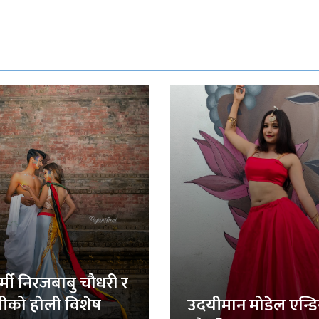
र्मी निरजबाबु चौधरी र
लीको होली विशेष
उदयीमान मोडेल एन्ड