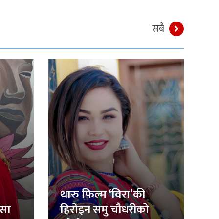
सबै
थारु फिल्म ‘विरा’की
िसा
हिरोइन समु चौधरीको