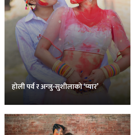
होली पर्व र अन्जु-सुशीलाको ‘प्यार’