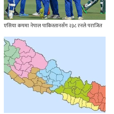
एसिया कपमा नेपाल पाकिस्तानसँग २३८ रनले पराजित