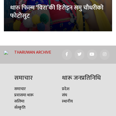
थारु फिल्म ‘विरा’की हिरोइन समु चौधरीको
फोटोसुट
THARUWAN ARCHIVE
समाचार
थारू जनप्रतिनिधि
समाचार
प्रदेश
प्रवासमा थारू
संघ
सलिमा
स्थानीय
सँस्कृति