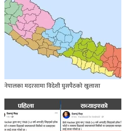
नेपालका मदरसामा विदेशी घुसपैठको खुलासा