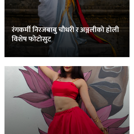
रंगकर्मी निरजबाबु चौधरी र अञ्जलीको होली
विशेष फोटोसुट