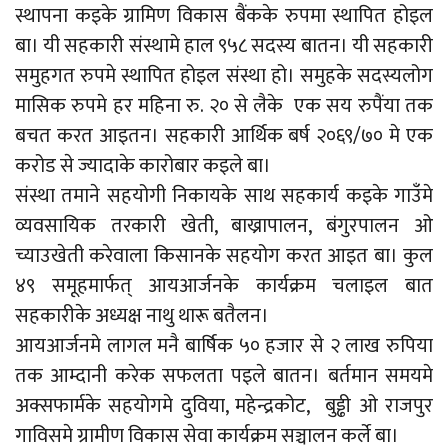
स्थापना कइके ग्रामिण विकास बैंकके रुपमा स्थापित होइल
बा। यी सहकारी संस्थामे हाल ९५८ सदस्य बातन। यी सहकारी
समुहगत रुपमे स्थापित होइल संस्था हो। समुहके सदस्यलोग
मासिक रुपमे हर महिना रु. २० से लैके एक सय रुपैंया तक
बचत करत आइतन। सहकारी आर्थिक बर्ष २०६९/७० मे एक
करोड से ज्यादाके कारोबार कइले बा।
संस्था तमाने सहयोगी निकायके साथ सहकार्य कइके गाउँमे
व्यवसायिक तरकारी खेती, बाख्रापालन, बंगुरपालन ओ
च्याउखेती करेवाला किसानके सहयोग करत आइत बा। कुल
४९ समूहमार्फत् आयआर्जनके कार्यक्रम चलाइल बात
सहकारीके अध्यक्ष नाथु थारू बतैलन।
आयआर्जनमे लागल मनै बार्षिक ५० हजार से २ लाख रुपिया
तक आम्दानी करेक सफलता पइले बातन। बर्तमान समयमे
अक्सफार्मके सहयोगमे दुविया, महेन्द्रकोट, बुड्ढी ओ राजपुर
गाविसमे ग्रामीण विकास सेवा कार्यक्रम सञ्चालन कर्ले बा।