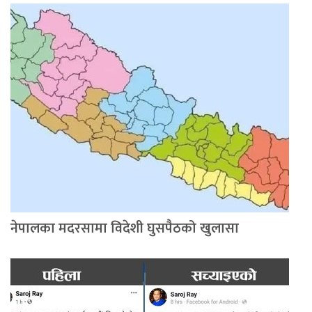
नेपालका मदरसामा विदेशी घुसपैठको खुलासा