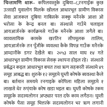
चिन्तामणि थारू
– कपिलवस्तुके दुबिया–८,रनगाईक कुछ
उत्साही युवालोग मिलके खोलल आधारभूत ग्रामीण विकास
सेवा आजकल दुबिया गाबिसके सक्कु मनैनके आशा ओ
भरोसा के केन्द्र बनल बा। संस्थासे गाउँमे चलाइल
आयआर्जनके कार्यक्रमसे गाउँक मनैनके आशा जगैले बा।
व्यावसायिक कामके खरतिन सीपमूलक तालिम,
आयआर्जनके तन पूँजीके व्यवस्था कैके विपन्न गाउँक मनैनके
आम्दानीके डगर देखैले बा।
२०५३ साल माघ १४ गते
आधारभूत ग्रामीण विकास सेवक् स्थापना होइल रहे। संस्थासे
प्रर्बद्धन कइल आधारभुत बचत तथा ऋण सहकारी संस्थामे ४९
समूह आबद्ध बा। शुरुके १२ समुहमे घुम्ती कोषके ब्यवस्था कैले
बा। बर्तमान समयमे रनगाइके कोपिला महिला समुहमे १
लाखसे धेर रुप्ंयाके कोष खडा भइल बा। घुम्ती कोषके रकम
समूहके सदस्यलोगन अप्ठ्यार परत दफे काम लगैठन। घुम्ती
कोषके पैसा समूह भित्तरके सदस्यलोगन भर ऋण लगानी