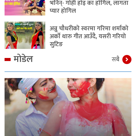
भनिन्- गोही होइ का होगिल, लागता
प्यार होगिल
अन्नु चौधरीको स्वरमा गरिमा शर्माको
अर्को थारु गीत आउँदै, यसरी गरियो
सुटिङ
मोडेल
सबै