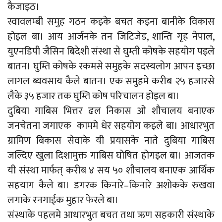
कैजाइठ।
स्वावलम्बी समुह गठन कइके बचत कइना बानीके विकास
होइल बा। आय आर्जनके तन जिटिजेड, शान्ति गृह नेपाल,
युएनडिपी जैसिन बिदेशी संस्था से घुम्ती कोषके सहयोग पइले
बातन। घुम्ति कोषके रकमसे समुहके सदस्यलोग आपन इच्छा
लागल ब्यवसाय कैले बातन। एक समुहमे करीब २५ हजारसे
लैके ३५ हजार तक घुम्ति कोष परिचालन होइल बा।
दुबिया गाबिस भित्तर ढल निकास ओ शौचालय बनाएक
जनचेतना जगाएक काममे धेर सहयोग कइले बा। आधारभुत
ग्रामिण बिकास सेवाके यी प्रयासके नाते दुबिया गाबिस
जल्दिए खुला दिशामुक्त गाबिस घोषित होगइल बा। आजतक
यी संस्था मार्फत् करीब ४ सय ५० शौचालय बनाएक आर्थिक
सहयाग कैले बा। डगरक किनारे–किनारे अशोकके रुखवा
लगाके रनगाईक मुहार फेरले बा।
संस्थाके पहलमे आधारभुत बचत तथा ऋण सहकारी संस्थाके