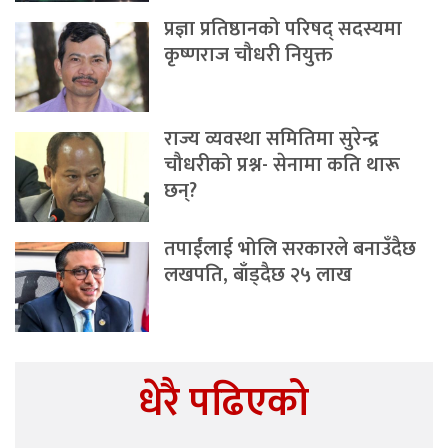
प्रज्ञा प्रतिष्ठानको परिषद् सदस्यमा
कृष्णराज चौधरी नियुक्त
राज्य व्यवस्था समितिमा सुरेन्द्र
चौधरीको प्रश्न- सेनामा कति थारू
छन्?
तपाईंलाई भोलि सरकारले बनाउँदैछ
लखपति, बाँड्दैछ २५ लाख
धेरै पढिएको