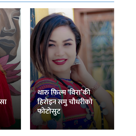
थारु फिल्म ‘विरा’की
िसा
हिरोइन समु चौधरीको
फोटोसुट