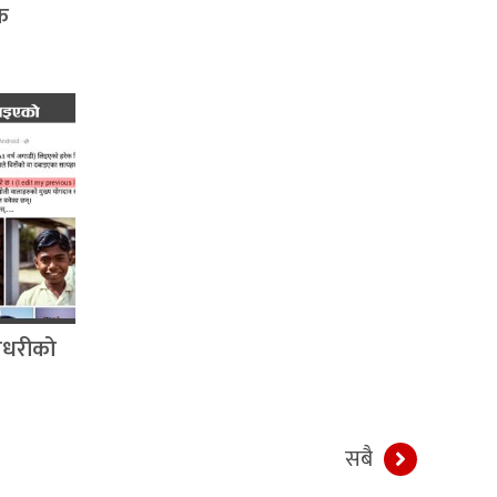
िक
चौधरीको
सबै