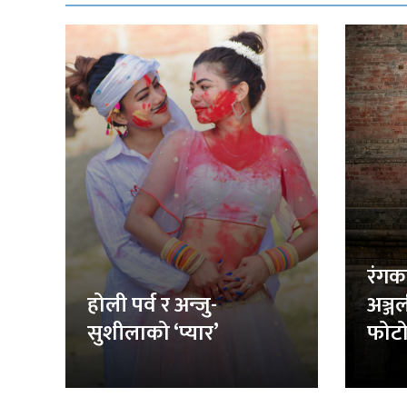
रंगक
होली पर्व र अन्जु-
अञ्ज
सुशीलाको ‘प्यार’
फोटो