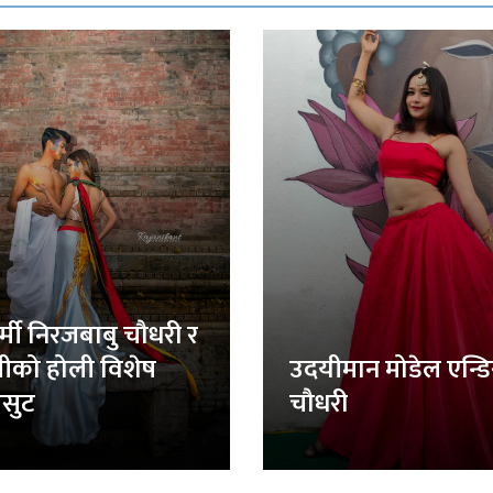
र्मी निरजबाबु चौधरी र
लीको होली विशेष
उदयीमान मोडेल एन्ड
सुट
चौधरी