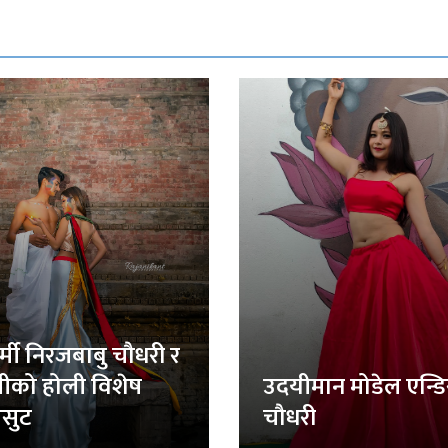
र्मी निरजबाबु चौधरी र
लीको होली विशेष
उदयीमान मोडेल एन्ड
सुट
चौधरी