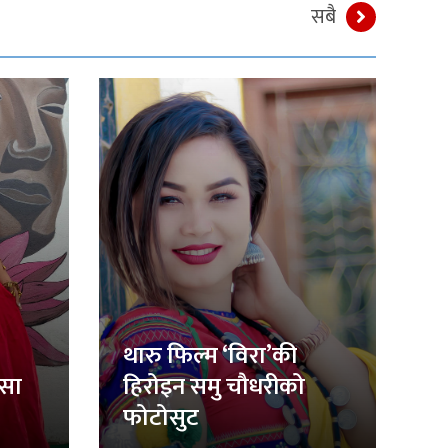
सबै
थारु फिल्म ‘विरा’की
िसा
हिरोइन समु चौधरीको
फोटोसुट