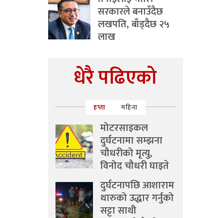
सरकारले बनाउँदैछ
लखपति, बाँड्दैछ २५
लाख
धेरै पढिएको
हप्ता
महिना
मोटरसाइकल
दुर्घटनामा सम्झना
चौधरीको मृत्यु,
विनोद चौधरी घाइते
दुर्घटनापछि आशाराम
थारुको उद्धार गर्नुको
सट्टा साथी