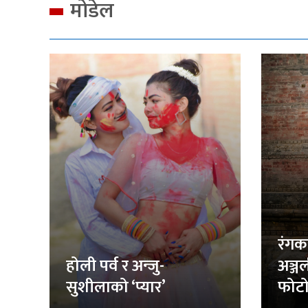
मोडेल
रंगक
होली पर्व र अन्जु-
अञ्ज
सुशीलाको ‘प्यार’
फोटो