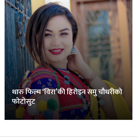
थारु फिल्म ‘विरा’की हिरोइन समु चौधरीको
फोटोसुट