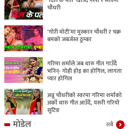
‘दिल के पता’ खोज्दै नरेश र सविना
चौधरी
‘गोरी मोटी’मा मुस्कान चौधरी र चक्र
बमको जबर्जस्त ठुम्का
गरिमा शर्माले जब थारु गीत गाउँदै
भनिन्- गोही होइ का होगिल, लागता
प्यार होगिल
अन्नु चौधरीको स्वरमा गरिमा शर्माको
अर्को थारु गीत आउँदै, यसरी गरियो
सुटिङ
मोडेल
सबै