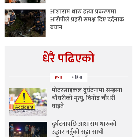
आशाराम थारु हत्या प्रकरणमा
आरोपीले प्रहरी समक्ष दिए दर्दनाक
बयान
धेरै पढिएको
हप्ता
महिना
मोटरसाइकल दुर्घटनामा सम्झना
चौधरीको मृत्यु, विनोद चौधरी
घाइते
दुर्घटनापछि आशाराम थारुको
उद्धार गर्नुको सट्टा साथी