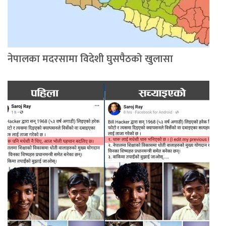
नेपालका मदरसामा विदेशी घुसपैठको खुलासा