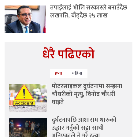
तपाईंलाई भोलि सरकारले बनाउँदैछ
लखपति, बाँड्दैछ २५ लाख
धेरै पढिएको
हप्ता
महिना
मोटरसाइकल दुर्घटनामा सम्झना
चौधरीको मृत्यु, विनोद चौधरी
घाइते
दुर्घटनापछि आशाराम थारुको
उद्धार गर्नुको सट्टा साथी
भनिएकाले नै गरे हत्या