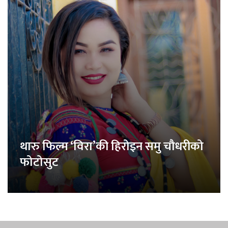
थारु फिल्म ‘विरा’की हिरोइन समु चौधरीको
फोटोसुट