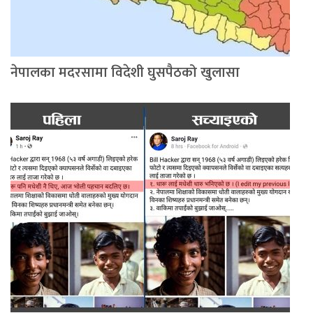
नेपालका मदरसामा विदेशी घुसपैठको खुलासा