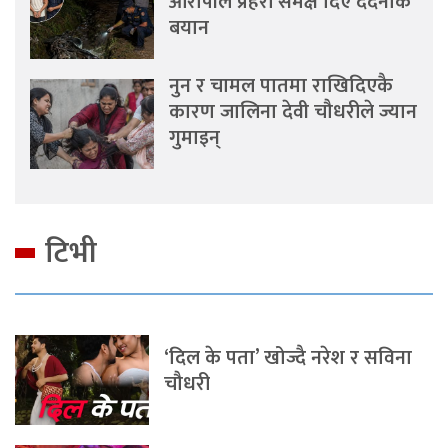
आरोपीले प्रहरी समक्ष दिए दर्दनाक
बयान
नुन र चामल पातमा राखिदिएकै
कारण जालिना देवी चौधरीले ज्यान
गुमाइन्
टिभी
‘दिल के पता’ खोज्दै नरेश र सविना
चौधरी