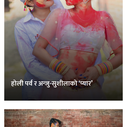
होली पर्व र अन्जु-सुशीलाको ‘प्यार’