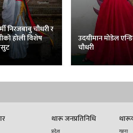
र्मी निरजबाबु चौधरी र
लीको होली विशेष
उदयीमान मोडेल एन्ड
सुट
चौधरी
ार
थारू जनप्रतिनिधि
थारू
प्रदेश
गहना