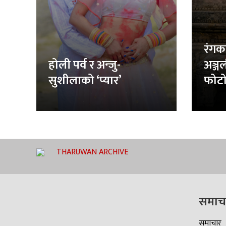
रंगक
होली पर्व र अन्जु-
अञ्ज
सुशीलाको ‘प्यार’
फोटो
THARUWAN ARCHIVE
समाच
समाचार