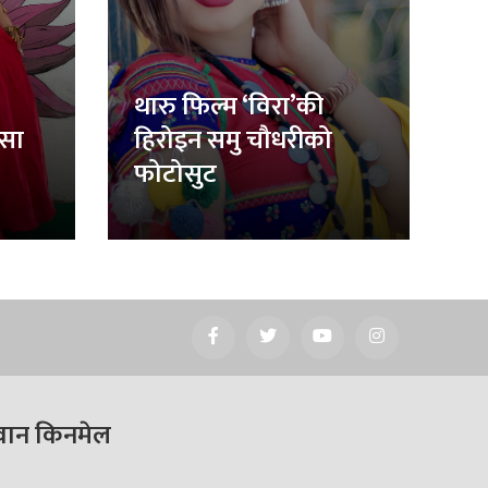
थारु फिल्म ‘विरा’की
िसा
हिरोइन समु चौधरीको
फोटोसुट
वान किनमेल