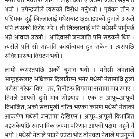
मन्त्री बन्ने भन्नेतर्फ लागे । त्यही वेला २ जेठमा एउटा सहमति
भयो । उपेन्द्रजीले त्यसको विरोध गर्नुभयो । पूर्वका तीन र
पश्चिमका दुई जिल्लालाई मधेसबाट छुट्याइएको हुनाले अरूले
पनि त्यसको विरोध गरे । ती जिल्लालाई पनि मधेसमै पार्नुपर्छ
भन्ने आवाज उठ्यो । आदिवासी जनजाति पनि सडकमै थिए ।
त्यसैले पनि सो सहमति कार्यान्वयन हुन सकेन । त्यसपछि
संविधानसभा विघटन भयो ।
लामो कसरतपछि अर्को चुनाव भयो । मधेसी जनताले
आफूहरूलाई अधिकार दिलाउँछन् भनेर मधेसी नेतामाथि ठूलो
भरोसा गरेका थिए । तर, तिनीहरू विगतमा सत्तामा मात्र रमाए ।
तिनले आफ्नो दुनो मात्र सोझ्याए । एक त आफू–आफूमै
विभाजित, अर्को सत्तामुखी चरित्र भएका कारण मधेसी नेताको
आकर्षण मधेसी जनतामा देखिएन । आफू–आफूमै विभाजित
भइसकेपछि स्वाभाविक रूपमा परिणाम आफ्नो पक्षमा नहुने नै
भयो । मधेसी नेताले पाउने एउटा भोट तीनवटा नेताले पाउनुपर्ने