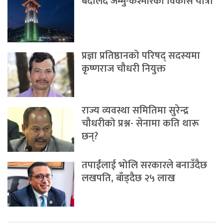
बदलिँदै जम्मु-कश्मीरको विकास यात्रा
प्रज्ञा प्रतिष्ठानको परिषद् सदस्यमा
कृष्णराज चौधरी नियुक्त
राज्य व्यवस्था समितिमा सुरेन्द्र
चौधरीको प्रश्न- सेनामा कति थारू
छन्?
तपाईंलाई भोलि सरकारले बनाउँदैछ
लखपति, बाँड्दैछ २५ लाख