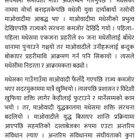
संयन्त्रमा समावेशी नीति अवलम्बन गरिनुपर्छ ।’ मधेसको
नाममा मोर्चा बनाइसकेपछि मधेसी युवा दायाँबायाँ नसोची
माओवादीमा आबद्ध भए । माओवादीमा मधेसीको प्रभुत्व
देखिएपछि राज्यको संरचना कमजोर देखिँदै गयो । पहिला–
पहिला मधेसमा एकजना प्रहरीले १० जना मधेसीलाई बाँधेर
थानामा पुर्‍याउने गथ्र्यो तर माओवादीले उनीहरूलाई बन्दुक
बोकाएर प्रहरीमाथि आक्रमण गर्न पनि सिकायो । त्यसले
मधेसीमा निडरता र आक्रामकता बढ्यो ।
मधेसका गाउँगाउँमा माओवादी फैलँदै गएपछि राज्य कमजोर
भएर सदरमुकाममा मात्रै खुम्चियो । त्यसपछि प्रशासन र विदेशी
खुफिया शक्ति लागेर केहीलाई फुटाउने र मार्नेसम्मको काम
भयो । तर, माओवादी युद्धकालमा मधेसमा शक्ति संरचना
बदलियो । माओवादीले युद्ध बिसाएर शान्ति प्रक्रियामा
आएपछि सहमतिको दस्ताबेजका रूपमा एउटा अन्तरिम
संविधान ल्याए । अन्तरिम संविधानमा संघीयताको कुरा