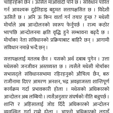
चाहिरहेको छैन । ऊसित माओवादी पनि छ । संविधान पारित
गर्न आवश्यक दुईतिहाइ बहुमत सत्तापक्षसित छ । विदेशी
ऊसितै छ । अनि ऊ किन वार्ता गर्न तयार हुन्छ ? मधेसी
मोर्चाले अब आन्दोलनको स्वरूप फेर्नुपर्छ । राज्य कठोर
भएपछि आन्दोलनमा क्षति वृद्धि हुने सम्भावना बढ्दै छ ।
मोर्चाका नेता संविधानको प्रक्रियाबाट बाहिरै छन् । आगामी
संविधान नमान्ने भन्दै छन् ।
सत्तापक्षलाई मतलब छैन । यसको अर्थ दबाब पुगेन । उत्ता
मधेसको जनजीवन अस्तव्यस्त छ । त्यसैले मधेसी मोर्चाका
सभासद्ले संविधानसभामा रहिरहनुको औचित्य छैन, बरु
राजीनामा दिएर आमरण अनशन, भद्र अवज्ञाजस्ता शान्तिपूर्ण
कार्यक्रम गर्दा प्रभावकारी होला । मधेसको अधिकारको
आन्दोलन अब लम्बियो । त्यसैअनुसार संघर्षको नीति बन्नुपर्छ ।
शान्ति र अहिंसालाई जोड दिँदै अधिकारको आन्दोलन
व्यवस्थित गर्दा राम्रो होला । आफ्नो अधिकारको लडाइँ