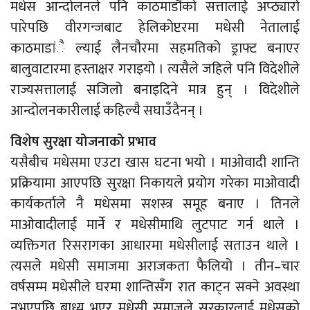
मधेस आन्दोलनले पनि काठमाडौंको सत्तालाई अप्ठ्यारो
पारेपछि वीरगन्जबाट हेलिकोप्टरमा मधेसी नेतालाई
काठमाडांै ल्याई लैनचौरमा सहमतिको ड्राफ्ट बनाएर
बालुवाटारमा हस्ताक्षर गराइयो । त्यसैले जहिले पनि विदेशीले
राज्यसत्तालाई सजिलो बनाइदिने मात्र हुन् । विदेशीले
आन्दोलनकारीलाई कहिल्यै सघाउँदैनन् ।
विशेष सुरक्षा योजनाको प्रभाव
यसैबीच मधेसमा एउटा खास घटना भयो । माओवादी शान्ति
प्रक्रियामा आएपछि सुरक्षा निकायले प्रयोग गरेका माओवादी
कार्यकर्ताले नै मधेसमा सशस्त्र समूह बनाए । तिनले
माओवादीलाई मार्ने र मधेसीमाथि लुटपाट गर्न थाले ।
व्यक्तिगत रिसरागका आधारमा मधेसीलाई सताउन थाले ।
त्यसले मधेसी समाजमा अराजकता फैलियो । तीन–चार
वर्षसम्म मधेसीले घरमा शान्तिसँग रात काट्न सक्ने अवस्था
नभएपछि बाध्य भएर मधेसी समाजले सरकारलाई मधेसको