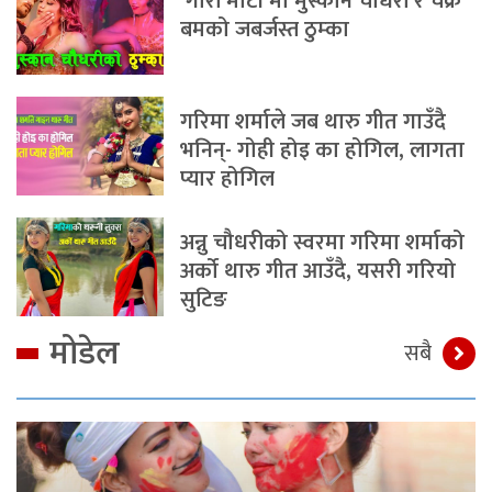
‘गोरी मोटी’मा मुस्कान चौधरी र चक्र
बमको जबर्जस्त ठुम्का
गरिमा शर्माले जब थारु गीत गाउँदै
भनिन्- गोही होइ का होगिल, लागता
प्यार होगिल
अन्नु चौधरीको स्वरमा गरिमा शर्माको
अर्को थारु गीत आउँदै, यसरी गरियो
सुटिङ
मोडेल
सबै