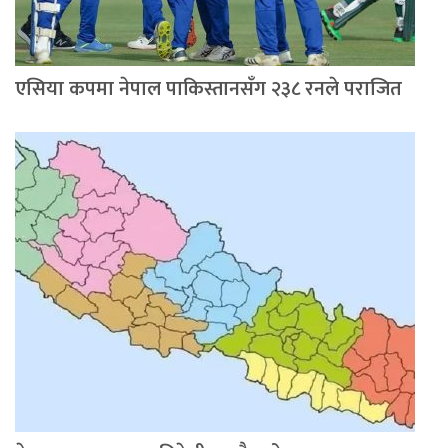
एसिया कपमा नेपाल पाकिस्तानसँग २३८ रनले पराजित