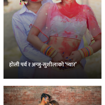
होली पर्व र अन्जु-सुशीलाको ‘प्यार’