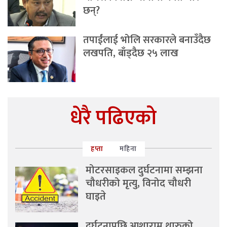
छन्?
तपाईंलाई भोलि सरकारले बनाउँदैछ
लखपति, बाँड्दैछ २५ लाख
धेरै पढिएको
हप्ता
महिना
मोटरसाइकल दुर्घटनामा सम्झना
चौधरीको मृत्यु, विनोद चौधरी
घाइते
दुर्घटनापछि आशाराम थारुको