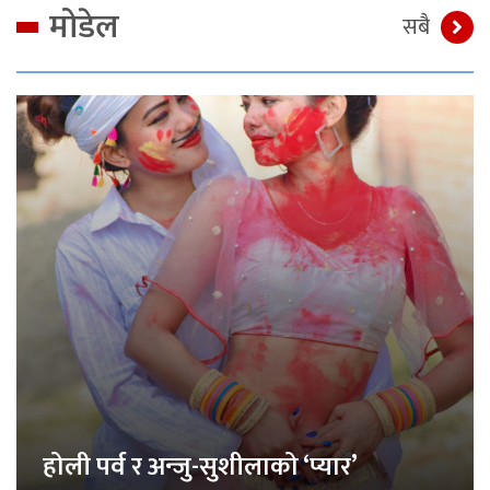
मोडेल
सबै
होली पर्व र अन्जु-सुशीलाको ‘प्यार’