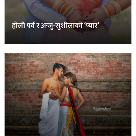
होली पर्व र अन्जु-सुशीलाको ‘प्यार’