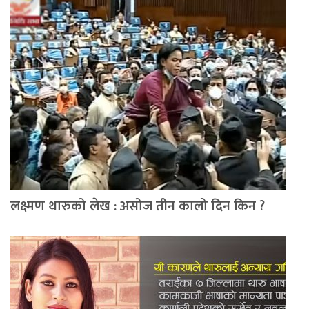
लक्ष्मण थारुको लेख : असोज तीन कालो दिन किन ?