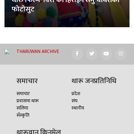
थारु फिल्म ‘विरा’की हिरोइन समु चौधरीको
फोटोसुट
THARUWAN ARCHIVE
समाचार
थारू जनप्रतिनिधि
समाचार
प्रदेश
प्रवासमा थारू
संघ
सलिमा
स्थानीय
सँस्कृति
थारूवान किनमेल