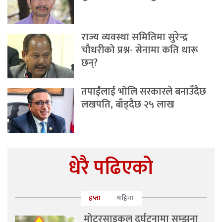
राज्य व्यवस्था समितिमा सुरेन्द्र
चौधरीको प्रश्न- सेनामा कति थारू
छन्?
तपाईंलाई भोलि सरकारले बनाउँदैछ
लखपति, बाँड्दैछ २५ लाख
धेरै पढिएको
हप्ता
महिना
मोटरसाइकल दुर्घटनामा सम्झना