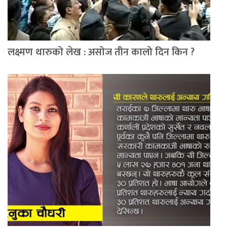
लक्ष्मण थारुको लेख : असोज तीन कालो दिन किन ?