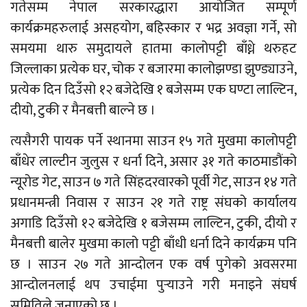
गतेसम्म नेपाल सरकारद्धारा आयोजित सम्पूर्ण
कार्यक्रमहरुलाई असहयोग, बहिस्कार र भद्र अवज्ञा गर्ने, सो
समयमा थारु समुदायले हातमा कालोपट्टी बाँध्ने थरुहट
जिल्लाका प्रत्येक घर, चोक र बजारमा कालोझण्डा झुण्ड्याउने,
प्रत्येक दिन दिउँसो १२ बजेदेखि १ बजेसम्म एक घण्टा लाल्टिन,
दीयो, टुकी र मैनबत्ती बाल्ने छ ।
त्यसैगरी पायक पर्ने स्थानमा साउन १५ गते मुखमा कालोपट्टी
बाँधेर लाल्टीन जुलुस र धर्ना दिने, असार ३१ गते काठमाडौंको
न्यूरोड गेट, साउन ७ गते सिंहदरवारको पूर्वी गेट, साउन १४ गते
प्रधानमन्त्री निवास र साउन २१ गते राष्ट्र संघको कार्यालय
अगाडि दिउँसो १२ बजेदेखि १ बजेसम्म लाल्टिन, टुकी, दीयो र
मैनबत्ती बालेर मुखमा कालो पट्टी बाँधी धर्ना दिने कार्यक्रम पनि
छ । साउन २७ गते आन्दोलन एक वर्ष पुगेको अवसरमा
आन्दोलनलाई थप उचाईमा पुर्‍याउने गरी मनाइने संघर्ष
समितिले जनाएको छ ।