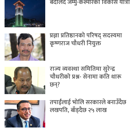
बदलिँदै जम्मु-कश्मीरको विकास यात्रा
प्रज्ञा प्रतिष्ठानको परिषद् सदस्यमा
कृष्णराज चौधरी नियुक्त
राज्य व्यवस्था समितिमा सुरेन्द्र
चौधरीको प्रश्न- सेनामा कति थारू
छन्?
तपाईंलाई भोलि सरकारले बनाउँदैछ
लखपति, बाँड्दैछ २५ लाख