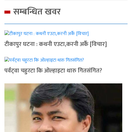
सम्बन्धित खवर
टीकापुर घटना : कथनी एउटा,करनी अर्कै [विचार]
पर्वट्‍वा चहुरटा कि ओल्हाइटा थारु गितसंगित?