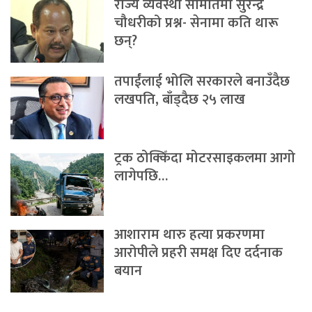
राज्य व्यवस्था समितिमा सुरेन्द्र
चौधरीको प्रश्न- सेनामा कति थारू
छन्?
तपाईंलाई भोलि सरकारले बनाउँदैछ
लखपति, बाँड्दैछ २५ लाख
ट्रक ठोक्किँदा मोटरसाइकलमा आगो
लागेपछि…
आशाराम थारु हत्या प्रकरणमा
आरोपीले प्रहरी समक्ष दिए दर्दनाक
बयान