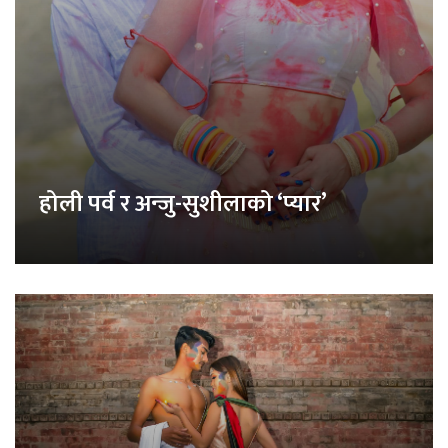
होली पर्व र अन्जु-सुशीलाको ‘प्यार’