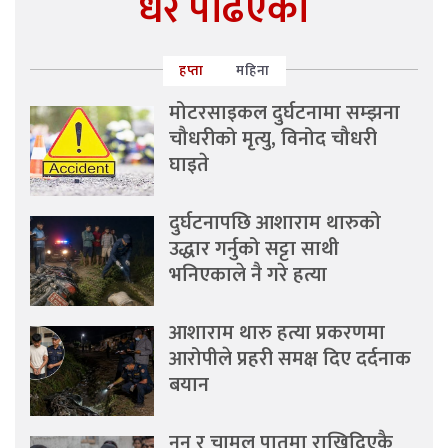
धेरै पढिएको
हप्ता
महिना
मोटरसाइकल दुर्घटनामा सम्झना
चौधरीको मृत्यु, विनोद चौधरी
घाइते
दुर्घटनापछि आशाराम थारुको
उद्धार गर्नुको सट्टा साथी
भनिएकाले नै गरे हत्या
आशाराम थारु हत्या प्रकरणमा
आरोपीले प्रहरी समक्ष दिए दर्दनाक
बयान
नुन र चामल पातमा राखिदिएकै