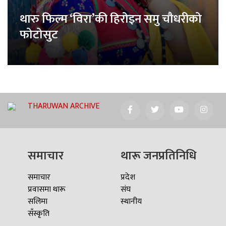
थारु फिल्म ‘विरा’की हिरोइन समु चौधरीको
फोटोसुट
THARUWAN ARCHIVE
समाचार
थारू जनप्रतिनिधि
समाचार
प्रदेश
प्रवासमा थारू
संघ
सलिमा
स्थानीय
सँस्कृति