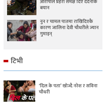
आरोपीले प्रहरी समक्ष दिए दर्दनाक
बयान
नुन र चामल पातमा राखिदिएकै
कारण जालिना देवी चौधरीले ज्यान
गुमाइन्
टिभी
‘दिल के पता’ खोज्दै नरेश र सविना
चौधरी