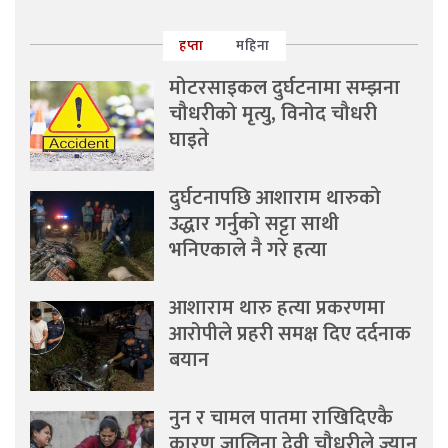
हप्ता
महिना
मोटरसाइकल दुर्घटनामा सम्झना
चौधरीको मृत्यु, विनोद चौधरी
घाइते
दुर्घटनापछि आशाराम थारुको
उद्धार गर्नुको सट्टा साथी
भनिएकाले नै गरे हत्या
आशाराम थारु हत्या प्रकरणमा
आरोपीले प्रहरी समक्ष दिए दर्दनाक
बयान
नुन र चामल पातमा राखिदिएकै
कारण जालिना देवी चौधरीले ज्यान