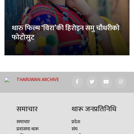
थारु फिल्म ‘विरा’की हिरोइन समु चौधरीको
फोटोसुट
THARUWAN ARCHIVE
समाचार
थारू जनप्रतिनिधि
समाचार
प्रदेश
प्रवासमा थारू
संघ