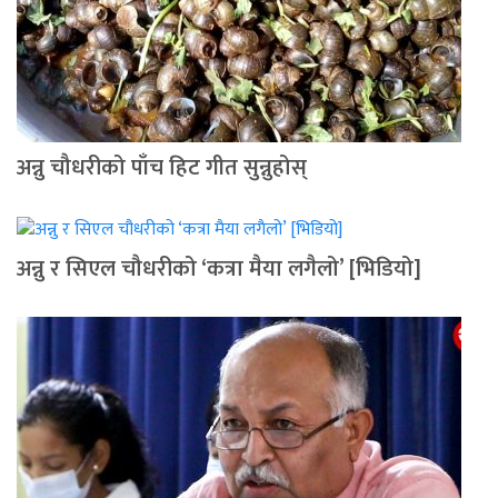
अन्नु चौधरीको पाँच हिट गीत सुन्नुहोस्
अन्नु र सिएल चौधरीको ‘कत्रा मैया लगैलो’ [भिडियो]