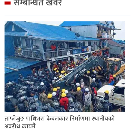
सम्बन्धित खवर
ताप्लेजुङ पाथिभरा केबलकार निर्माणमा स्थानीयको
अवरोध कायमै