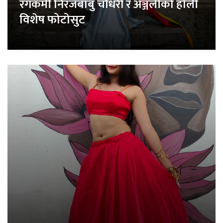
रंगकर्मी निरजबाबु चौधरी र अञ्जलीको होली
विशेष फोटोसुट