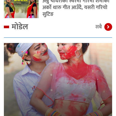
अन्नु चौधरीको स्वरमा गरिमा शर्माको
अर्को थारु गीत आउँदै, यसरी गरियो
सुटिङ
मोडेल
सबै