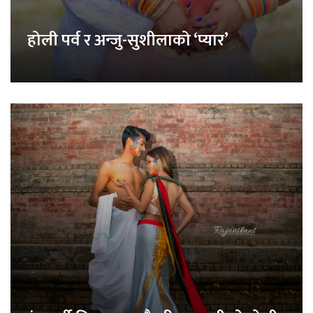
होली पर्व र अन्जु-सुशीलाको ‘प्यार’