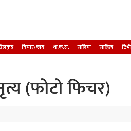
खेलकुद
विचार/ब्लग
था.क.स.
सलिमा
साहित्य
टिभी
 नृत्य (फोटो फिचर)