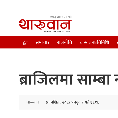
२०८३ साउन २२ गते
Leading Newsportal from Tharu Community Nepal.
समाचार
राजनीति
थारू जनप्रतिनिधि
ब्राजिलमा साम्बा
थारूवान
प्रकाशित : २०६९ फागुन १ गते १३:१६