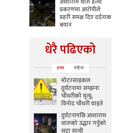
आशाराम थारु हत्या
प्रकरणमा आरोपीले
प्रहरी समक्ष दिए दर्दनाक
बयान
धेरै पढिएको
हप्ता
महिना
मोटरसाइकल
दुर्घटनामा सम्झना
चौधरीको मृत्यु,
विनोद चौधरी घाइते
दुर्घटनापछि आशाराम
थारुको उद्धार गर्नुको
सट्टा साथी