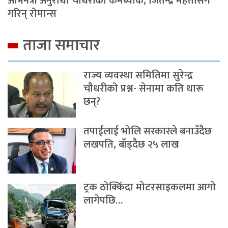
अभिनेत्री अनुराधा चौधरीको कमब्याक, जितेन्द्र महतोसँग
गरिन् रोमान्स
ताजा समाचार
राज्य व्यवस्था समितिमा सुरेन्द्र
चौधरीको प्रश्न- सेनामा कति थारू
छन्?
तपाईंलाई भोलि सरकारले बनाउँदैछ
लखपति, बाँड्दैछ २५ लाख
ट्रक ठोक्किँदा मोटरसाइकलमा आगो
लागेपछि…