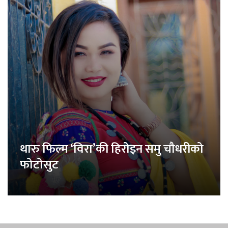
थारु फिल्म ‘विरा’की हिरोइन समु चौधरीको
फोटोसुट