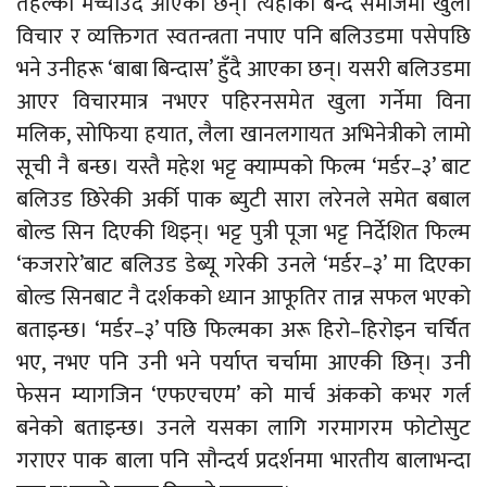
तहल्का मच्चाउँदै आएका छन्। त्यहाँको बन्द समाजमा खुला
विचार र व्यक्तिगत स्वतन्त्रता नपाए पनि बलिउडमा पसेपछि
भने उनीहरू ‘बाबा बिन्दास’ हुँदै आएका छन्। यसरी बलिउडमा
आएर विचारमात्र नभएर पहिरनसमेत खुला गर्नेमा विना
मलिक, सोफिया हयात, लैला खानलगायत अभिनेत्रीको लामो
सूची नै बन्छ।
यस्तै महेश भट्ट क्याम्पको फिल्म ‘मर्डर–३’ बाट
बलिउड छिरेकी अर्की पाक ब्युटी सारा लरेनले समेत बबाल
बोल्ड सिन दिएकी थिइन्। भट्ट पुत्री पूजा भट्ट निर्देशित फिल्म
‘कजरारे’बाट बलिउड डेब्यू गरेकी उनले ‘मर्डर–३’ मा दिएका
बोल्ड सिनबाट नै दर्शकको ध्यान आफूतिर तान्न सफल भएको
बताइन्छ। ‘मर्डर–३’ पछि फिल्मका अरू हिरो–हिरोइन चर्चित
भए, नभए पनि उनी भने पर्याप्त चर्चामा आएकी छिन्। उनी
फेसन म्यागजिन ‘एफएचएम’ को मार्च अंकको कभर गर्ल
बनेको बताइन्छ। उनले यसका लागि गरमागरम फोटोसुट
गराएर पाक बाला पनि सौन्दर्य प्रदर्शनमा भारतीय बालाभन्दा