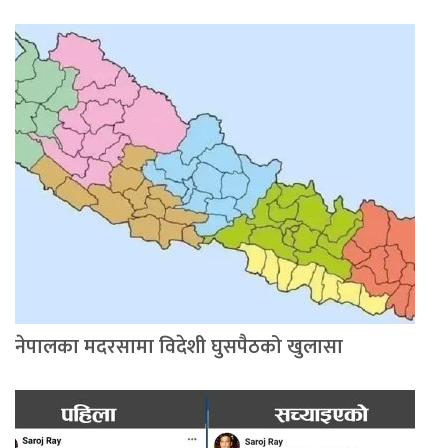
नेपालका मदरसामा विदेशी घुसपैठको खुलासा