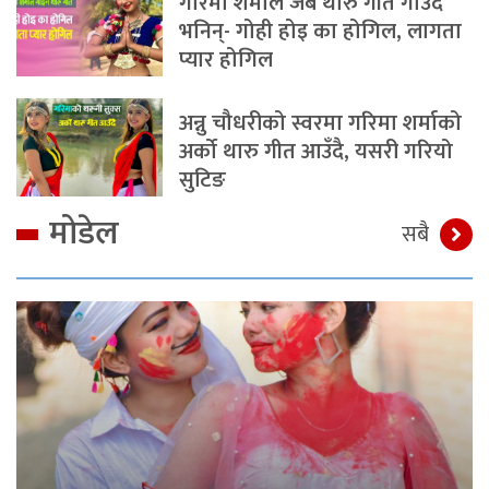
गरिमा शर्माले जब थारु गीत गाउँदै
भनिन्- गोही होइ का होगिल, लागता
प्यार होगिल
अन्नु चौधरीको स्वरमा गरिमा शर्माको
अर्को थारु गीत आउँदै, यसरी गरियो
सुटिङ
मोडेल
सबै