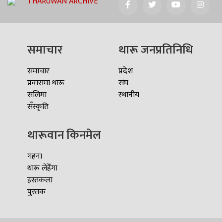
THARUWAN ARCHIVE
समाचार
थारू जनप्रतिनिधि
समाचार
प्रदेश
प्रवासमा थारू
संघ
सलिमा
स्थानीय
सँस्कृति
थारूवान किनमेल
गहना
थारू लेहेँगा
हस्तकला
पुस्तक