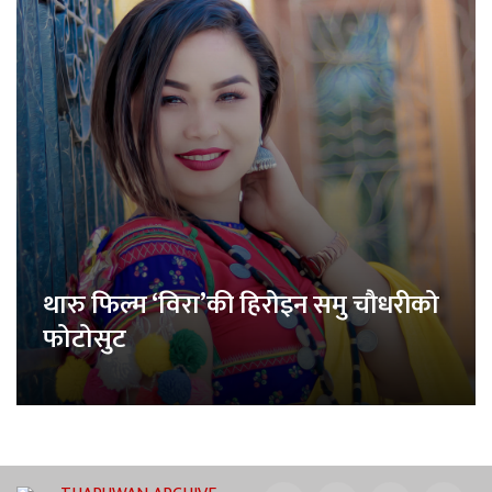
थारु फिल्म ‘विरा’की हिरोइन समु चौधरीको
फोटोसुट