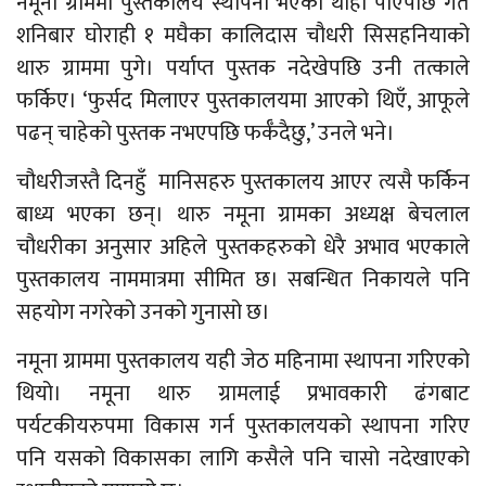
नमूना ग्राममा पुस्तकालय स्थापना भएको थाहा पाएपछि गत
शनिबार घोराही १ मघैका कालिदास चौधरी सिसहनियाको
थारु ग्राममा पुगे। पर्याप्त पुस्तक नदेखेपछि उनी तत्काले
फर्किए। ‘फुर्सद मिलाएर पुस्तकालयमा आएको थिएँ, आफूले
पढन् चाहेको पुस्तक नभएपछि फर्कँदैछु,’ उनले भने।
चौधरीजस्तै दिनहुँ मानिसहरु पुस्तकालय आएर त्यसै फर्किन
बाध्य भएका छन्। थारु नमूना ग्रामका अध्यक्ष बेचलाल
चौधरीका अनुसार अहिले पुस्तकहरुको धेरै अभाव भएकाले
पुस्तकालय नाममात्रमा सीमित छ। सबन्धित निकायले पनि
सहयोग नगरेको उनको गुनासो छ।
नमूना ग्राममा पुस्तकालय यही जेठ महिनामा स्थापना गरिएको
थियो। नमूना थारु ग्रामलाई प्रभावकारी ढंगबाट
पर्यटकीयरुपमा विकास गर्न पुस्तकालयको स्थापना गरिए
पनि यसको विकासका लागि कसैले पनि चासो नदेखाएको