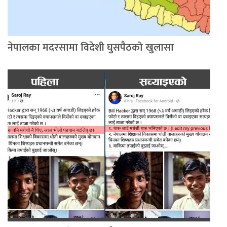
नेपालका मदरसामा विदेशी घुसपैठको खुलासा