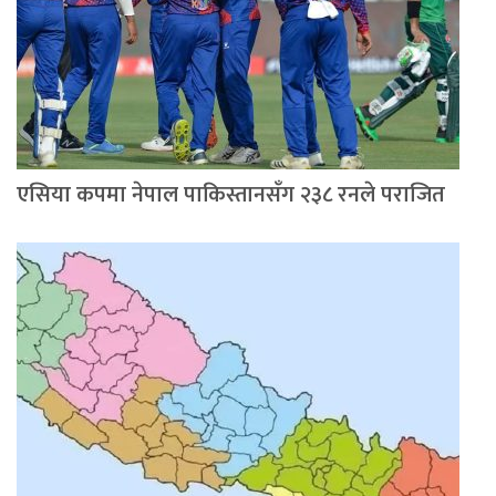
एसिया कपमा नेपाल पाकिस्तानसँग २३८ रनले पराजित