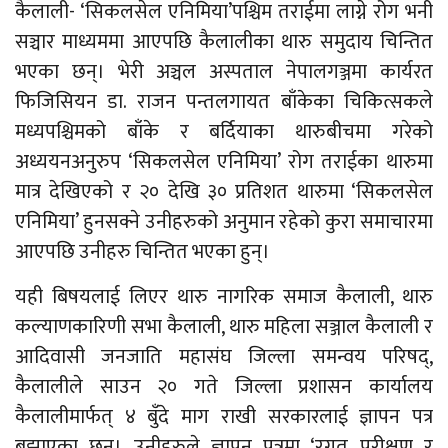
कैलाली- ‘सिकलसेल एनिमिया’पश्चिम तराईमा लाग्ने रोग भनी
सञ्चार माध्यममा आएपछि कैलालीका थारु समुदाय चिन्तित
भएका छन्। भेरी अञ्चल अस्पताल नेपालगञ्जमा कार्यरत
फिजिसियन डा. राजन पन्तलगायत बाँकेका चिकित्सकले
मध्यपश्चिमको बाँके र बर्दियाका थारुबीचमा गरेको
अध्ययनअनुरुप ‘सिकलसेल एनिमिया’ रोग तराईका थारुमा
मात्र देखिएको र २० देखि ३० प्रतिशत थारुमा ‘सिकलसेल
एनिमिया’ हुनसक्ने उनीहरुको अनुमान रहेको कुरा समाचारमा
आएपछि उनीहरु चिन्तित भएका हुन्।
यही बिषयलाई लिएर थारु नागरिक समाज कैलाली, थारु
कल्याणकारिणी सभा कैलाली, थारु महिला सञ्जाल कैलाली र
आदिवासी जनजाति महासंघ जिल्ला समन्वय परिषद्,
कैलालीले साउन २० गते जिल्ला प्रशासन कार्यालय
कैलालीमार्फत् ४ बुँदे माग राखी सरकारलाई ज्ञापन पत्र
बुझाएका छन्। उनीहरुले ज्ञापन पत्रमा ‘रगत परीक्षण र