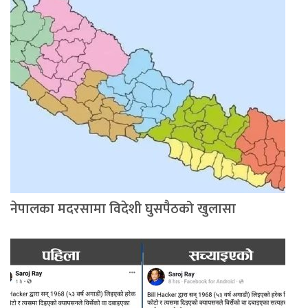
नेपालका मदरसामा विदेशी घुसपैठको खुलासा