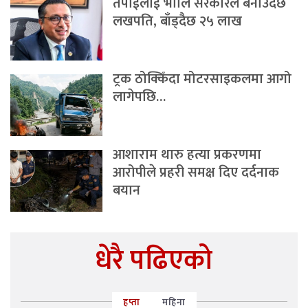
तपाईंलाई भोलि सरकारले बनाउँदैछ
लखपति, बाँड्दैछ २५ लाख
ट्रक ठोक्किँदा मोटरसाइकलमा आगो
लागेपछि…
आशाराम थारु हत्या प्रकरणमा
आरोपीले प्रहरी समक्ष दिए दर्दनाक
बयान
धेरै पढिएको
हप्ता
महिना