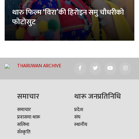
थारु फिल्म ‘विरा’की हिरोइन समु चौधरीको
फोटोसुट
THARUWAN ARCHIVE
समाचार
थारू जनप्रतिनिधि
समाचार
प्रदेश
प्रवासमा थारू
संघ
सलिमा
स्थानीय
सँस्कृति