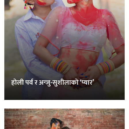
होली पर्व र अन्जु-सुशीलाको ‘प्यार’