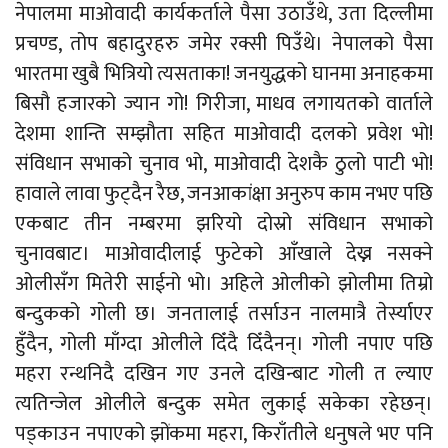
नेपालमा माओवादी कार्यकर्ताले पैसा उठाउँथे, उता दिल्लीमा
प्रचण्ड, तोप बहादुरहरु जमेर रक्सी पिउँथे। नेपालको पैसा
भारतमा खुबै भित्रियो त्यसताका! जनयुद्धको घानमा अनाहकमा
बिसौ हजारको ज्यान गो! गिरीजा, माधव लगायतको वार्ताले
देशमा शान्ति सम्झौता सहित माओवादी दलको प्रवेश भो!
संविधान सभाको चुनाव भो, माओवादी देशकै ठुलो पाटी भो!
हावाले लावा फुट्दैन रैछ, जनआकांक्षा अनुरुप काम नभए पछि
एकबाट तीन नम्बरमा झरियो दोस्रो संविधान सभाको
चुनावबाट। माओवादीलाई फुटेको आँखाले देख्न नसक्ने
ओलीसँग मितेरी साईनो भो। अहिले ओलीको झोलीमा तिम्रो
बन्दुकको गोली छ। जनतालाई तर्साउन नालमात्रै तेर्स्याएर
हुँदैन, गोली माँग्दा ओलीले दिँदै दिँदैनन्। गोली नपाए पछि
महरा रन्थनिदै दखिन गए उनले दखिन्बाट गोली त ल्याए
त्यतिन्जेल ओलीले बन्दुक समेत लुकाई सकेका रहेछन्।
पड्काउन नपाएको झोंकमा महरा, किराँतीले धनुषले भए पनि