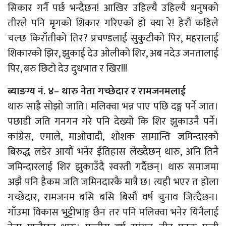
सिकार गर्नै पर्छ भन्दैछन! आखिर उहिल्यै उहिल्यै धनुषको
तीरले पनि मृगको शिकार गरिएको हो क्या रे! हेरौं कहिले
चल्छ किराँतीको तिर? प्रचण्डलाई सुकुटीको पिर, महरालाई
शिकारको झिर, झुकाई देउ ओलीको शिर, अब नदेउ जनतालाई
पिर, बरु छिटो देउ दुधभात र खिर!!!
ब्याङग्य नं. ४– थारु नेता गच्छेदार र रामजनमलाई
थारु साह्रै सोझो जाति। मलिक्वा भन्न पाए पछि दङ्ग पर्ने जात।
पछाडी जति गनगन गरे पनि देख्यो कि शिर झुकाउनै पर्ने।
कांग्रेस, एमाले, माओवादी, शोशक सामान्ति जमिन्दारको
बिरुद्ध लडेर आयौं भनेर ईतिहास लेख्दैछन् थारु, अनि तिनै
जमिन्दारलाई शिर झुकाउँदै स्वस्ती गर्दैछन्। थारु समाजमा
अझै पनि हैकम जति जमिनदारकै मात्रै छ। त्यही भएर त होला
गच्छेदार, रामजनम बसि बसि बिसौं वर्ष चुनाव जित्दैछन।
गाँउमा विकास भुट्टीभाङ्ग छैन तर पनि मलिक्वा भनेर यिनैलाई