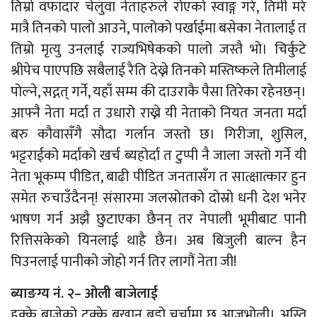
तिम्रो वफादार चेलुवा नेताहरुले रोएको स्वाङ्ग गरे, तिमी मरे
मात्रै तिनको पालो आउने, पालोको पर्खाईमा बसेका नेतालाई त
तिम्रो मृत्यु उनलाई राज्यभिषेकको पालो जस्तै भो। चिर्कुटे
श्रीपेच पाएपछि सबैलाई रैति देख्ने तिनको मस्तिष्कले तिमीलाई
पोल्ने, सद्गत् गर्ने, यहाँ सम्म की दाउराकै पैसा तिरेका रहेनछन्।
आफ्नै नेता मर्दा त उधारो राख्ने यी नेताको नियत जनता मर्दा
बरु कौवासँगै सौदा गर्लान जस्तो छ। गिरीजा, शुसिल,
भट्टराईको मर्दाको खर्च ब्यहोर्दा त टुप्पी नै जाला जस्तो गर्ने यी
नेता भूकम्प पीडित, बाढी पीडित जनतासँग त सात्क्षात्कार हुन
समेत रुचाउँदैनन्! संसारमा जलस्रोतको दोस्रो धनी देश भनेर
भाषण गर्न अझै छुटाएका छैनन् तर नेपाली भूमीबाट पानी
रित्तिसकेको यिनलाई थाहै छैन। अब बिजुली बाल्न हैन
पिउनलाई पानीको जोहो गर्न तिर लागौं नेता जी!
ब्याङग्य नं. २– ओली बाजेलाई
हुक्के बाजेको टुक्के बखान बडो चर्चामा छ आजभोली। अस्ति