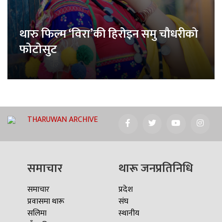
थारु फिल्म ‘विरा’की हिरोइन समु चौधरीको
फोटोसुट
THARUWAN ARCHIVE
समाचार
थारू जनप्रतिनिधि
समाचार
प्रदेश
प्रवासमा थारू
संघ
सलिमा
स्थानीय