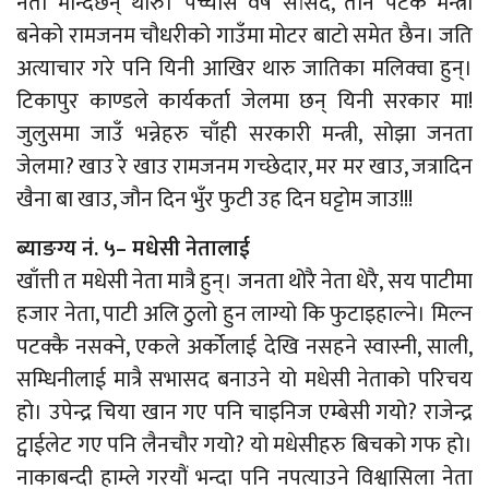
नेता मान्दैछन् थारु। पच्चीस वर्ष सांसद, तीन पटक मन्त्री
बनेको रामजनम चौधरीको गाउँमा मोटर बाटो समेत छैन। जति
अत्याचार गरे पनि यिनी आखिर थारु जातिका मलिक्वा हुन्।
टिकापुर काण्डले कार्यकर्ता जेलमा छन् यिनी सरकार मा!
जुलुसमा जाउँ भन्नेहरु चाँही सरकारी मन्त्री, सोझा जनता
जेलमा? खाउ रे खाउ रामजनम गच्छेदार, मर मर खाउ, जत्रादिन
खैना बा खाउ, जौन दिन भुँर फुटी उह दिन घट्टोम जाउ!!!
ब्याङग्य नं. ५– मधेसी नेतालाई
खाँत्ती त मधेसी नेता मात्रै हुन्। जनता थोरै नेता धेरै, सय पाटीमा
हजार नेता, पाटी अलि ठुलो हुन लाग्यो कि फुटाइहाल्ने। मिल्न
पटक्कै नसक्ने, एकले अर्कोलाई देखि नसहने स्वास्नी, साली,
सम्धिनीलाई मात्रै सभासद बनाउने यो मधेसी नेताको परिचय
हो। उपेन्द्र चिया खान गए पनि चाइनिज एम्बेसी गयो? राजेन्द्र
ट्वाईलेट गए पनि लैनचौर गयो? यो मधेसीहरु बिचको गफ हो।
नाकाबन्दी हाम्ले गरयौं भन्दा पनि नपत्याउने विश्वासिला नेता