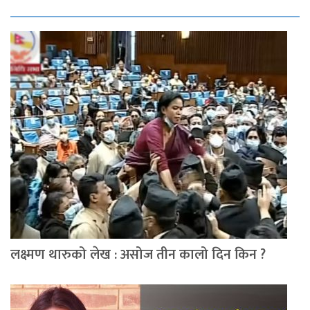
लक्ष्मण थारुको लेख : असोज तीन कालो दिन किन ?