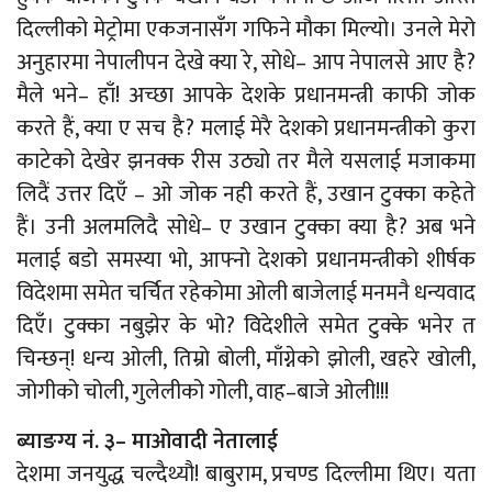
दिल्लीको मेट्रोमा एकजनासँग गफिने मौका मिल्यो। उनले मेरो
अनुहारमा नेपालीपन देखे क्या रे, सोधे– आप नेपालसे आए है?
मैले भने– हाँ! अच्छा आपके देशके प्रधानमन्त्री काफी जोक
करते हैं, क्या ए सच है? मलाई मेरै देशको प्रधानमन्त्रीको कुरा
काटेको देखेर झनक्क रीस उठ्यो तर मैले यसलाई मजाकमा
लिदैं उत्तर दिएँ – ओ जोक नही करते हैं, उखान टुक्का कहेते
हैं। उनी अलमलिदै सोधे– ए उखान टुक्का क्या है? अब भने
मलाई बडो समस्या भो, आफ्नो देशको प्रधानमन्त्रीको शीर्षक
विदेशमा समेत चर्चित रहेकोमा ओली बाजेलाई मनमनै धन्यवाद
दिएँ। टुक्का नबुझेर के भो? विदेशीले समेत टुक्के भनेर त
चिन्छन्! धन्य ओली, तिम्रो बोली, माँग्नेको झोली, खहरे खोली,
जोगीको चोली, गुलेलीको गोली, वाह–बाजे ओली!!!
ब्याङग्य नं. ३– माओवादी नेतालाई
देशमा जनयुद्ध चल्दैथ्यौ! बाबुराम, प्रचण्ड दिल्लीमा थिए। यता