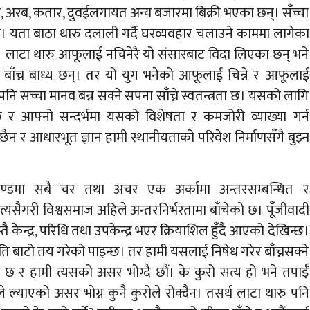
अरब, कतार, दुवईलगायत अन्य बजारमा बिक्री भएका छन्। सँच्चा
हरु। यता बाठा थारु दलाली गर्दै घरव्यवहार चलाउने काममा लागेका
। लाटा थारु आफूलाई नचिनेरै यो संसारबाट विदा लिएका छन् भने
ै बाँच्न बाध्य छन्। तर यो युग भनेको आफूलाई चिन्ने र आफूलाई
पनि सच्चा मानव बन्न सक्ने सपना साँच्ने स्वतन्त्रता छ। यसको लागि
 र आफ्नो सन्दर्भमा यसको विशेषता र कमजोरी व्याख्या गर्न
न र आधारभूत ज्ञान हामी स्थानीयताको परिवेश निर्माणसँगै बुझ्न
ह्माण्डमा सबै चर तथा अचर एक अर्कामा अन्तरसम्बन्धित र
 त्यसैगरी विश्वसमाज अहिले अन्तरनिर्भरतामा बाँचेको छ। पूँजीवादी
ै केन्द्र, परिधि तथा उपकेन्द्र भएर क्रियाशिल हुँदै आएको देखिन्छ।
ि बाटो तय गरेको पाइन्छ। तर हामी यसलाई निषेध गरेर बाँच्नसक्ने
छ र हामी त्यसको असर भोग्दै छौं। के कुरो सत्य हो भने तपाईँ
े ल्याएको असर भोग्न कुनै कुरोले रोक्दैन। तसर्थ लाटा थारु पनि