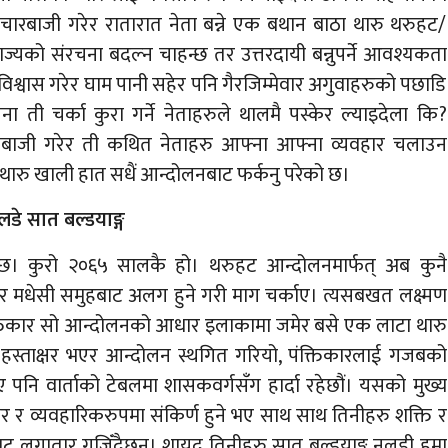
चारबाजी गरेर रातारात नेता बन्ने एक बथान बाठा थारु थरुहट/
राज्यको संरचना बदल्न चाहन्छ तर उत्तरदायी बन्नुपर्ने आवश्यकता
 विश्वास गरेर घाम पानी सहेर पनि गैरजिम्मेवार अगुवाहरुको पछाडि
ा ती चर्का कुरा गर्ने नेताहरुले थालमै पस्केर ल्याइदेला कि?
णबाजी गरेर ती कथित नेताहरु आफ्ना आफ्ना व्यवहार चलाउन
 थारु खाली हात सधैं आन्दोलनबाट फर्कनु परेको छ।
लडे सात बल्डयाङ्ग
न्छ। कुरो २०६५ सालकै हो। थरुहट आन्दोलनमार्फत् अब कुनै
मधेसी समुहबाट अलग हुने गरी माग चर्काए। त्यसबखत लक्ष्मण
ंक्तिकार सो आन्दोलनको आधार इलाकामा जमेर बसे एक लाटा थारु
ा हस्ताक्षर भएर आन्दोलन स्थगित गरियो, पंक्तिकारलाई गजबको
पनि वार्ताको टेबलमा शासकवर्गसँग हार्दा रहेछौं। यसको मुख्य
ोर र व्यवहारिकरुपमा संकिर्ण हुने भए साथ साथ तिनीहरु शक्ति र
ट लगातार गुज्रिँदैछन्। शायद तिनीहरु सात बल्डयाङ्ग नलडी हुमा