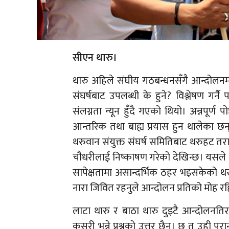
सीएन थारु।
थारु अहिले संघीय गठबन्धनसँगै आन्दोलनम
संघर्षबाट उपलब्धी के हुने? विश्लेषण गर्
संलग्नता न्यून हुँदै गएको थियो। अन्नपूर्
आन्तरिक तथा बाह्य प्रयास हुन थालेका छन्।
थरुवान संयुक्त संघर्ष समितिबाट थरुहट तर
चौधरीलाई निष्काषण गरेको देखिन्छ। यसले आ
सापेक्षतामा असान्दर्भिक ठहर भइसकेको थ
नारा जिवित रहनुले आन्दोलन प्रतिको मोह रह
लाटा थारु र बाठा थारु दुइटै आन्दोलनत
कसरी भन्ने प्रश्नको उत्तर छैन। छ त उही 