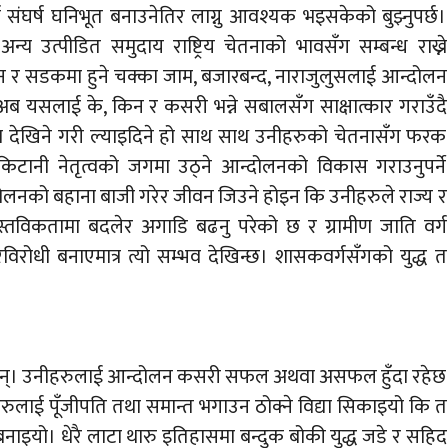
 संघर्ष घनिभूत बनाउनेतिर लाग्नु आवश्यक भइसकेको बुझ्नुपर्छ।
न्य उत्पीडित समुदाय राष्ट्रिय चेतनाको भावसँग सम्बन्ध राख्ने
न र सडकमा हुने चक्का जाम, बजारबन्द, नाराजुलुसलाई आन्दोलन
अब यसलाई के, किन र कसरी भन्ने सबालसँग साक्षात्कार गराउँदै
हमा देखिने गरी ल्याइदिने हो साथ साथ उनीहरुको चेतनासँग फरक
िटानी नेतृत्वको जगमा उठ्ने आन्दोलनको विकास गराउनुपर्ने
ोलनको बहाना बाजी गरेर जीवन जिउने होइन कि उनीहरुले राज्य र
वास्तविकतामा बदलेर अगाडि बढनु परेको छ र ग्रामीण जाति वर्ग
न्तरविरोधी बनाएमात्र त्यो सम्भव देखिन्छ। शासकवर्गसँगको युद्ध त
हेछन्। उनीहरुलाई आन्दोलन कसरी सफल अथवा असफल हुँदा रहेछ
ुलाई पूँजीपति तथा समान्त भगाउन ठोक्ने विद्या सिकाइयो कि त
बनाइयो। धेरै लाटा थारु इतिहासमा बन्दुक बोकी युद्ध जडे र सहिद