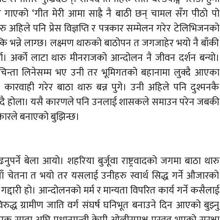
 गाएको ‘गीत मेरी आमा साह्रै नै बाठी छन् चामल सँग पीठो पो
 अहिले पनि प्रेस विज्ञप्ति र पत्रकार सम्मेलन गरेर टेलिभिजनको
ए कि भन्ने लाग्छ। लक्ष्मण थारुको बाठोपन त जगजाहेर भयो नै बाँकी
ला। अर्को लाटा थारु मीनराजको आन्दोलन नै जीवन दर्शन बन्यो।
चिन्ता लिनेसम्म भए उनी तर भूमिगतको बहानामा लुक्दै आएका
ारवाही गरेर बाठा थारु बन्न पुगे। उनी अहिले पनि दुश्मनकै
र्र्दै होला। यसै कारणले पनि उनलाई शासकले समाउन परेन जबकी
ारले बनाएको बुझिन्छ।
्ने बेला आयो। शहरिया बुर्जूवा राष्ट्रवादको जगमा बाठा थारु
नयाँ चेतना त भयो तर यसलाई उनीहरु स्वार्थ सिद्ध गर्ने औजारको
 गद्दारी हो। आन्दोलनको मर्म र मान्यता विपरित कार्य गर्ने कसैलाई
विरुद्ध ग्रामीण जाति वर्ग संघर्ष घनिभूत बनाउने दिन आएको बुझ्नु
क साता अघि प्रधानमन्त्री केपी ओलीसमक्ष प्रस्तुत भएको सुरक्षा