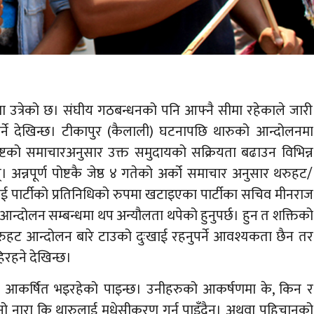
ा उत्रेको छ। संघीय गठबन्धनको पनि आफ्नै सीमा रहेकाले जारी
नै पर्ने देखिन्छ। टीकापुर (कैलाली) घटनापछि थारुको आन्दोलनमा
ण पोष्टको समाचारअनुसार उक्त समुदायको सक्रियता बढाउन विभिन्न
 अन्नपूर्ण पोष्टकै जेष्ठ ४ गतेको अर्को समाचार अनुसार थरुहट/
ाई पार्टीको प्रतिनिधिको रुपमा खटाइएका पार्टीका सचिव मीनराज
न्दोलन सम्बन्धमा थप अन्यौलता थपेको हुनुपर्छ। हुन त शक्तिको
रुहट आन्दोलन बारे टाउको दुःखाई रहनुपर्ने आवश्यकता छैन तर
िरहने देखिन्छ।
िर आकर्षित भइरहेको पाइन्छ। उनीहरुको आकर्षणमा के, किन र
पुरानो नारा कि थारुलाई मधेसीकरण गर्न पाइँदैन। अथवा पहिचानको