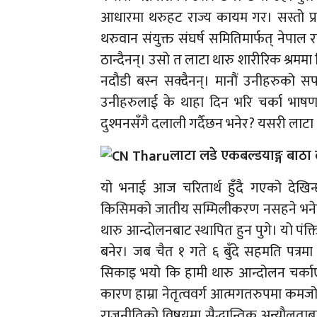
आधारमा थरुहट राज्य कायम गर। सस्तो प्र
थरुवान संयुक्त संघर्ष समितिमार्फत् नेपाल 
ठान्दैनन्। उसो त लाटा थारु शारीरिक श्रममा
नदौडी बस्न सक्दैनन्। मानौं उनीहरुको सपन
उनीहरुलाई के थाहा दिन भरि चर्का भाष
दुश्मनसँगै दलाली गर्दैछन भनेर? यसरी लाटा
लाटा लडे एकबल्डयाङ्ग बाठा 
यो भनाई आज चरितार्थ हुँदै गएको देखि
किसिमको जातीय सम्मिलीकरण नसहने भनेर 
थारु आन्दोलनबाट स्थापित हुन पुगे। यो प
बनेर। जब चैत १ गते ६ बुँदे सहमति पत्रम
सिकाइ भयो कि हामी थारु आन्दोलन चर्काए 
कारण हाम्रा नेतृत्ववर्ग आत्मगतरुपमा कमज
राजनीतिको विषयमा सैद्धान्तिक अन्यौलताबा