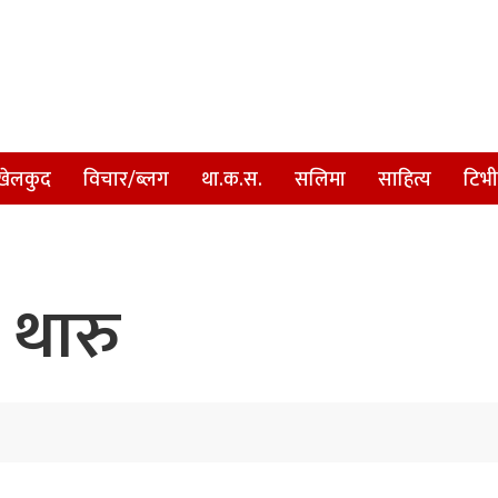
खेलकुद
विचार/ब्लग
था.क.स.
सलिमा
साहित्य
टिभी
 थारु