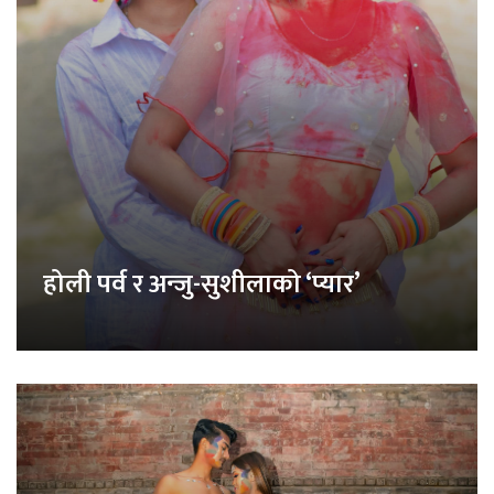
होली पर्व र अन्जु-सुशीलाको ‘प्यार’