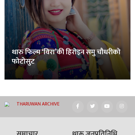
थारु फिल्म ‘विरा’की हिरोइन समु चौधरीको
फोटोसुट
THARUWAN ARCHIVE
समाचार
थारू जनप्रतिनिधि