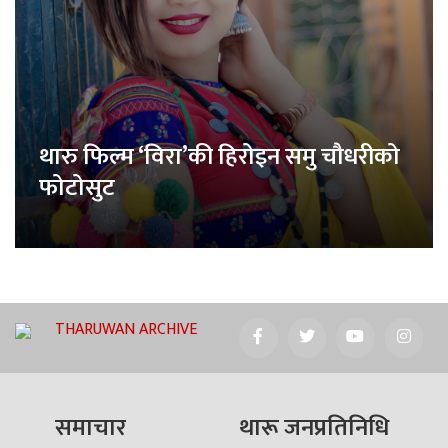
थारु फिल्म ‘विरा’की हिरोइन समु चौधरीको
फोटोसुट
THARUWAN ARCHIVE
समाचार
थारू जनप्रतिनिधि