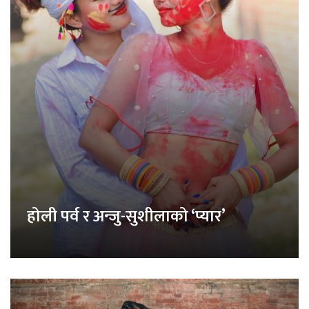
होली पर्व र अन्जु-सुशीलाको ‘प्यार’