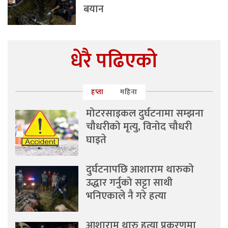
बयान
धेरै पढिएको
हप्ता
महिना
मोटरसाइकल दुर्घटनामा सम्झना
चौधरीको मृत्यु, विनोद चौधरी
घाइते
दुर्घटनापछि आशाराम थारुको
उद्धार गर्नुको सट्टा साथी
भनिएकाले नै गरे हत्या
आशाराम थारु हत्या प्रकरणमा