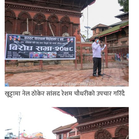
खुट्टामा नेल ठोकेर सांसद रेशम चौधरीको उपचार गरिँदै