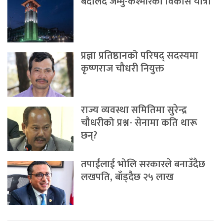
बदलिँदै जम्मु-कश्मीरको विकास यात्रा
प्रज्ञा प्रतिष्ठानको परिषद् सदस्यमा
कृष्णराज चौधरी नियुक्त
राज्य व्यवस्था समितिमा सुरेन्द्र
चौधरीको प्रश्न- सेनामा कति थारू
छन्?
तपाईंलाई भोलि सरकारले बनाउँदैछ
लखपति, बाँड्दैछ २५ लाख