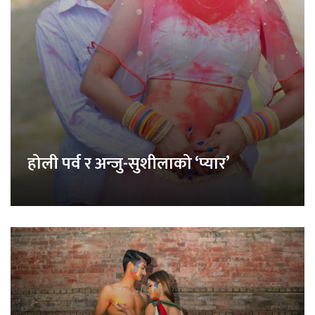
होली पर्व र अन्जु-सुशीलाको ‘प्यार’