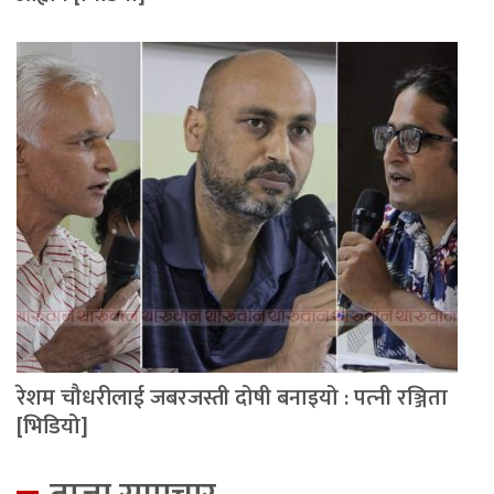
रेशम चौधरीलाई जबरजस्ती दोषी बनाइयो : पत्‍नी रञ्जिता
[भिडियो]