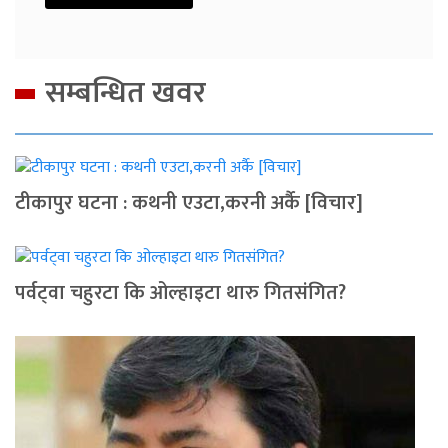
सम्बन्धित खवर
टीकापुर घटना : कथनी एउटा,करनी अर्कै [विचार]
पर्वट्‍वा चहुरटा कि ओल्हाइटा थारु गितसंगित?