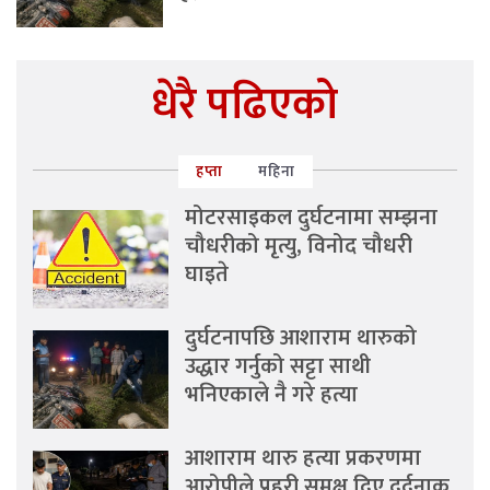
धेरै पढिएको
हप्ता
महिना
मोटरसाइकल दुर्घटनामा सम्झना
चौधरीको मृत्यु, विनोद चौधरी
घाइते
दुर्घटनापछि आशाराम थारुको
उद्धार गर्नुको सट्टा साथी
भनिएकाले नै गरे हत्या
आशाराम थारु हत्या प्रकरणमा
आरोपीले प्रहरी समक्ष दिए दर्दनाक