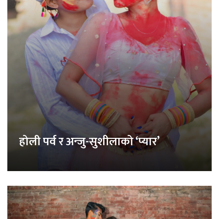
होली पर्व र अन्जु-सुशीलाको ‘प्यार’