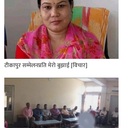
टीकापुर सम्मेलनप्रति मेरो बुझाई [विचार]