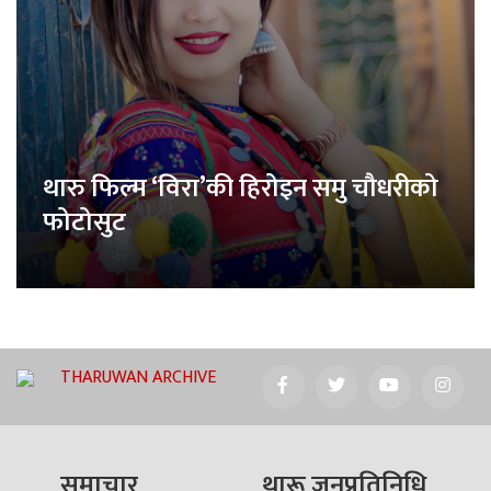
थारु फिल्म ‘विरा’की हिरोइन समु चौधरीको
फोटोसुट
THARUWAN ARCHIVE
समाचार
थारू जनप्रतिनिधि