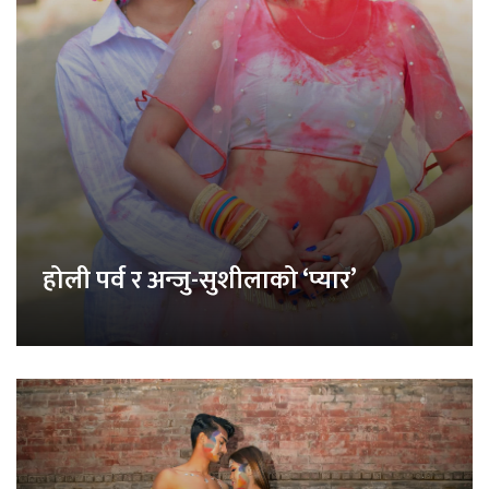
होली पर्व र अन्जु-सुशीलाको ‘प्यार’