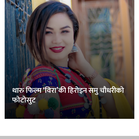
थारु फिल्म ‘विरा’की हिरोइन समु चौधरीको
फोटोसुट