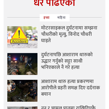
धेरै पढिएको
हप्ता
महिना
मोटरसाइकल दुर्घटनामा सम्झना
चौधरीको मृत्यु, विनोद चौधरी
घाइते
दुर्घटनापछि आशाराम थारुको
उद्धार गर्नुको सट्टा साथी
भनिएकाले नै गरे हत्या
आशाराम थारु हत्या प्रकरणमा
आरोपीले प्रहरी समक्ष दिए दर्दनाक
बयान
नुन र चामल पातमा राखिदिएकै