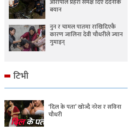
आरोपीले प्रहरी समक्ष दिए दर्दनाक
बयान
नुन र चामल पातमा राखिदिएकै
कारण जालिना देवी चौधरीले ज्यान
गुमाइन्
टिभी
‘दिल के पता’ खोज्दै नरेश र सविना
चौधरी