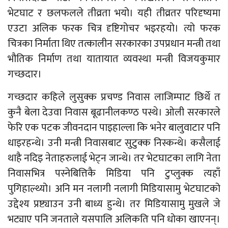
भेटघाट र छलफलले तीव्रता भयो। यही तीव्रतर परिदृष्यमा
एउटा अलिक फरक चित्र दृष्टिगोचर भइरहयो। त्यो फरक
चित्रका निर्माता थिए तत्कालीन सरकारका उपप्रधान मन्त्री तथा
भौतिक निर्माण तथा यातायात व्यवस्था मन्त्री विजयकुमार
गच्छदार।
गच्छदार कहिले लुसुक्क प्रचण्ड निवास लाजिम्पाट छिर्थे त
कुनै बेला देउवा निवास बूढानीलकण्ठ पस्थे। ओली सरकारले
फेरि एक पटक जीवनदान पाइहाल्ला कि भनेर बालुवाटार पनि
धाइरहन्थे। उनी मन्त्री निवासबाट सुटुक्क निस्कन्थे। कसैलाई
थाहै नदिइ नेताहरुलाई भेट्न जान्थे। तर भेटघाटका लागि नेता
निवासभित्र पस्नेबित्तिकै मिडिया पनि टुप्लुक्क त्यहाँ
पुगिहाल्थ्यो। अनि मन नलागी नलागी मिडियासामु भेटघाटको
उद्देश्य प्रष्ट्याउन उनी बाध्य हुन्थे। तर मिडियासामु मुखले जे
भट्याए पनि जनताले यसपालि अलिकति पनि धोका खाएनन्।