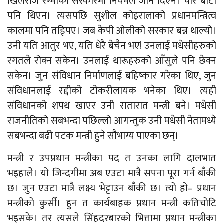
खिलराज रेग्मीको सरकारमा नियमले जान दिएन। चोर बाटो
पनि थिएन। त्यसपछि सुशील कोइरालाको प्रधानमन्त्रित्व
कालमा पनि तडि्पए। जब केपी ओलीको सरकार बन्न थाल्यो।
उनी यति आतुर भए, यति धेरै बेचैन भए! उनलाई मधेसीहरुको
रगतले रोक्न सकेन। उनलाई थारूहरुको आँसुले पनि छेक्न
सकेन। जुन संविधान निर्माणलाई बहिष्कार गरेका थिए, जुन
संविधानलाई रद्दीको टोकरीलायक भनेका थिए। त्यही
संविधानको शपथ खाएर उनी रातारात मन्त्री बने। मधेसी
राजनीतिको सबभन्दा पछिल्लो आगन्तुक उनी मधेसी नेतामध्ये
सबभन्दा बढी पटक मन्त्री हुने सौभाग्य पाएका छन्।
मन्त्री र उपप्रधान मन्त्रीका पद त उनका लागि दालभात
भइहालेे। यो जिन्दगीमा अब एउटा मात्रै सपना पूरा गर्न बाँकी
छ। जुन एउटा मात्रै लक्ष्य भेट्टाउन बाँकी छ। त्यो हो– प्रधान
मन्त्रीको कुर्सी। हुन त कार्यबाहक प्रधान मन्त्री कतिचोटि
भइसके। तर त्यसले सिंहदरबारको भित्तामा प्रधान मन्त्रीका