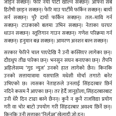
जोड्न सक्छन्। फेरि नयाँ पार्टी खोल्न सक्छन्। आफ्ना सबै
हितैषी छाड्न सक्छन्। फेरि माउ पार्टीमै फर्किन सक्छन्। बायाँ
सर्न सक्छन्। पुरै दायाँ फर्किन सक्छन्। तल–माथि गर्न
सक्छन्। टाउकाको बलमा उभिन सक्छन्। नेताका घरघर
धाउन सक्छन्। स्तूतिगान गाउन सक्छन्। गणेश परिक्रमा गर्न
सक्छन्। हनुमान बन्न सक्छन्। आमरण अनशन बस्न सक्छन्।
सरकार फेरिने चाल पाएदेखि नै उनी कस्सिएर लागेका छन्।
दौडधुप तीव्र पारेका छन्। भनसुन सघन बनाएका छन्। तैपनि
अहिलेसम्म ‘गुड न्युज’ उनको हात लागेको छैन। किनकि
उनको सत्तायात्रामा यसपालि मधेसी मोर्चा तगारो बनेर
उभिएको छ। त्यसका नेताहरुले उनलाई सिंहदरबार छिर्न
नदिने कसम नै आएका छन्। तर हेर्दै जानुहोला, सिंहदरबारबाट
उनी धेरै दिन टाढा बस्ने छैनन्। कुनै न कुनै राजविद्या प्रयोग
गरी वा चोर बाटो उपयोग गरी सिंहदरबार अवश्य छिर्ने छन्।
किनकि उनी सत्ताका ‘निर्लज्ज’ खेलाडी जो हुन्।