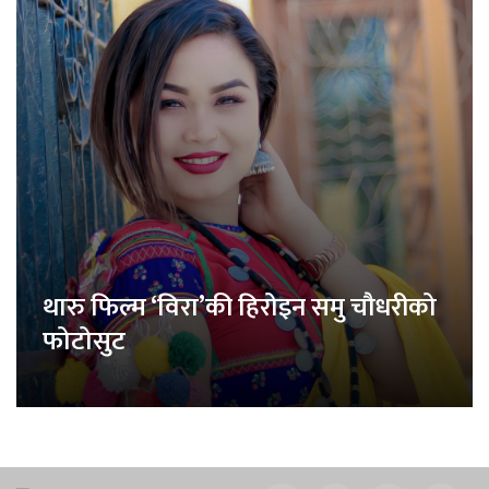
थारु फिल्म ‘विरा’की हिरोइन समु चौधरीको
फोटोसुट