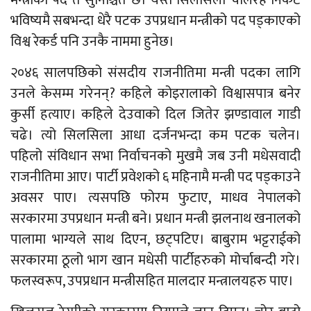
मन्त्रीको पद त सुनिश्चितै छ। यस्तै सिलसिला चलिरहे निकट
भविष्यमै सबभन्दा धेरै पटक उपप्रधान मन्त्रीको पद पड्काएको
विश्व रेकर्ड पनि उनकै नाममा हुनेछ।
२०४६ सालपछिको संसदीय राजनीतिमा मन्त्री पदका लागि
उनले केसम्म गरेनन्? कहिले कोइरालाको विश्वासपात्र बनेर
कुर्सी हत्याए। कहिले देउवाको दिल जितेर झण्डावाल गाडी
चढे। त्यो सिलसिला आधा दर्जनभन्दा कम पटक चलेन।
पहिलो संविधान सभा निर्वाचनको मुखमै जब उनी मधेसवादी
राजनीतिमा आए। पार्टी प्रवेशको ६ महिनामै मन्त्री पद पड्काउने
अवसर पाए। त्यसपछि फोरम फुटाए, माधव नेपालको
सरकारमा उपप्रधान मन्त्री बने। प्रधान मन्त्री झलनाथ खनालको
पालामा भाग्यले साथ दिएन, छट्पटिए। बाबुराम भट्टराईको
सरकारमा ठूलो भाग खान मधेसी पार्टीहरुको मोर्चाबन्दी गरे।
फलस्वरूप, उपप्रधान मन्त्रीसहित मालदार मन्त्रालयहरु पाए।