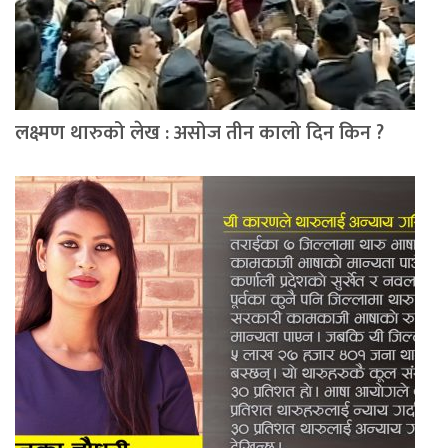
लक्ष्मण थारुको लेख : असोज तीन कालो दिन किन ?