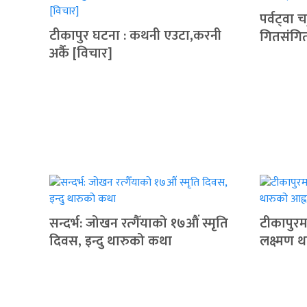
पर्वट्‍वा
टीकापुर घटना : कथनी एउटा,करनी
गितसंगि
अर्कै [विचार]
सन्दर्भ: जोखन रत्गैँयाको १७औं स्मृति
टीकापुरमा
दिवस, इन्दु थारुको कथा
लक्ष्मण 