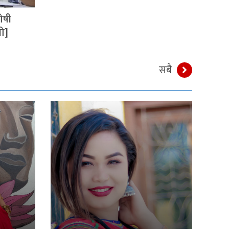
ोषी
यो]
सबै