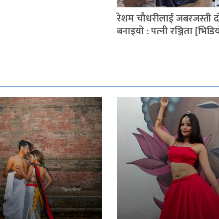
रेशम चौधरीलाई जबरजस्ती द
बनाइयो : पत्‍नी रञ्जिता [भिडि