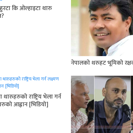
 चहुरटा कि ओल्हाइटा थारु
त?
नेपालको थरुहट भूमिको रक्
 थारुहरुको राष्ट्रिय भेला गर्न
थारुको आह्वान [भिडियो]