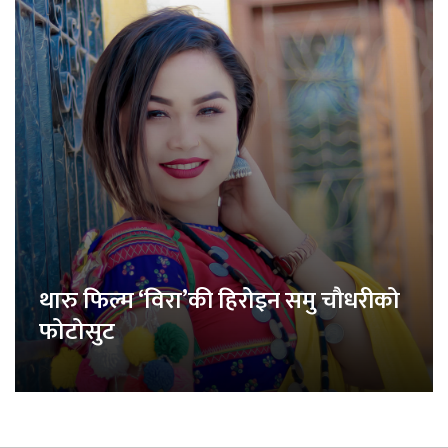
थारु फिल्म ‘विरा’की हिरोइन समु चौधरीको
फोटोसुट