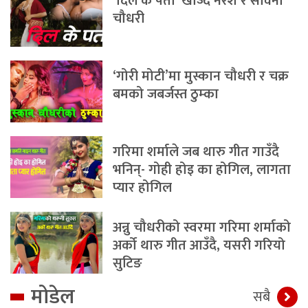
‘दिल के पता’ खोज्दै नरेश र सविना
चौधरी
‘गोरी मोटी’मा मुस्कान चौधरी र चक्र
बमको जबर्जस्त ठुम्का
गरिमा शर्माले जब थारु गीत गाउँदै
भनिन्- गोही होइ का होगिल, लागता
प्यार होगिल
अन्नु चौधरीको स्वरमा गरिमा शर्माको
अर्को थारु गीत आउँदै, यसरी गरियो
सुटिङ
मोडेल
सबै