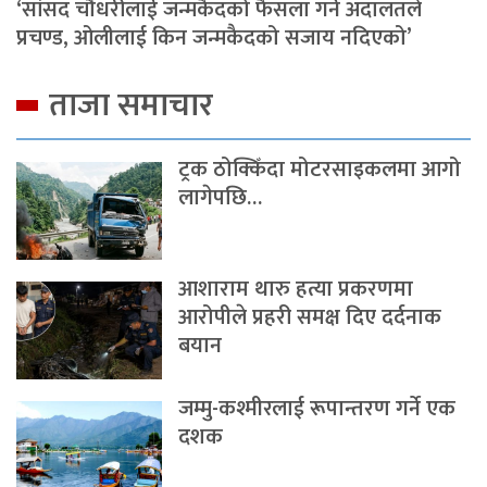
‘सांसद चौधरीलाई जन्मकैदको फैसला गर्ने अदालतले
प्रचण्ड, ओलीलाई किन जन्मकैदको सजाय नदिएको’
ताजा समाचार
ट्रक ठोक्किँदा मोटरसाइकलमा आगो
लागेपछि…
आशाराम थारु हत्या प्रकरणमा
आरोपीले प्रहरी समक्ष दिए दर्दनाक
बयान
जम्मु-कश्मीरलाई रूपान्तरण गर्ने एक
दशक