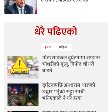
लखपति, बाँड्दैछ २५ लाख
धेरै पढिएको
हप्ता
महिना
मोटरसाइकल दुर्घटनामा सम्झना
चौधरीको मृत्यु, विनोद चौधरी
घाइते
दुर्घटनापछि आशाराम थारुको
उद्धार गर्नुको सट्टा साथी
भनिएकाले नै गरे हत्या