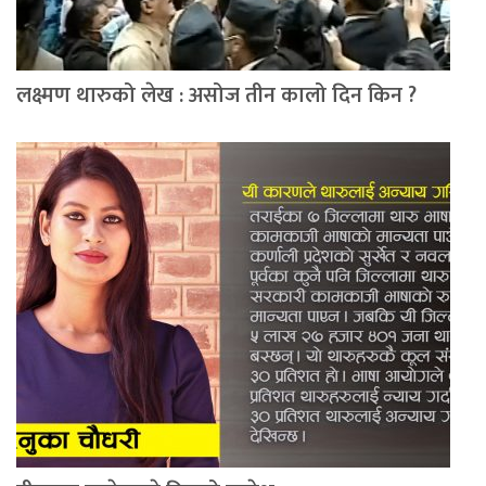
लक्ष्मण थारुको लेख : असोज तीन कालो दिन किन ?