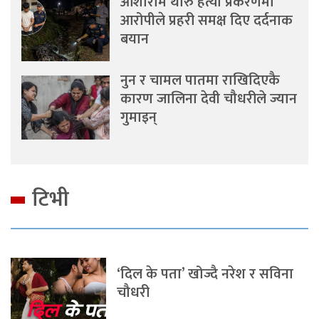
आशाराम थारु हत्या प्रकरणमा
आरोपीले प्रहरी समक्ष दिए दर्दनाक
बयान
नुन र चामल पातमा राखिदिएकै
कारण जालिना देवी चौधरीले ज्यान
गुमाइन्
टिभी
‘दिल के पता’ खोज्दै नरेश र सविना
चौधरी