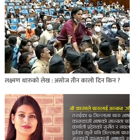
लक्ष्मण थारुको लेख : असोज तीन कालो दिन किन ?