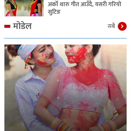
अर्को थारु गीत आउँदै, यसरी गरियो
सुटिङ
मोडेल
सबै