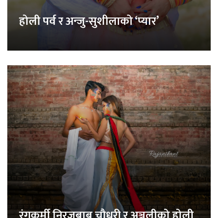
होली पर्व र अन्जु-सुशीलाको ‘प्यार’
रंगकर्मी निरजबाबु चौधरी र अञ्जलीको होली