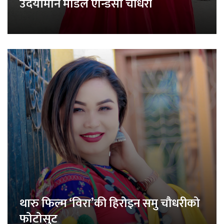
उदयीमान मोडेल एन्डिसा चौधरी
थारु फिल्म ‘विरा’की हिरोइन समु चौधरीको
फोटोसुट