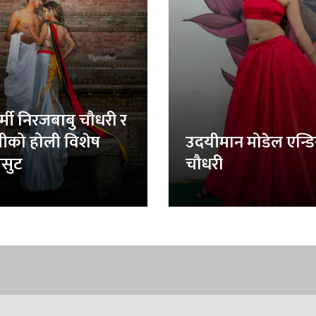
र्मी निरजबाबु चौधरी र
लीको होली विशेष
उदयीमान मोडेल एन्ड
सुट
चौधरी