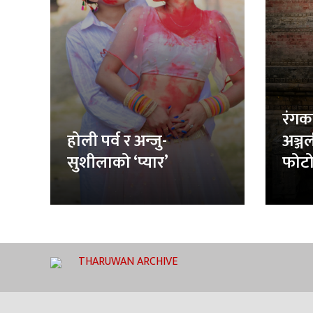
रंगक
होली पर्व र अन्जु-
अञ्ज
सुशीलाको ‘प्यार’
फोटो
THARUWAN ARCHIVE