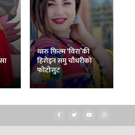
थारु फिल्म ‘विरा’की
िसा
हिरोइन समु चौधरीको
फोटोसुट