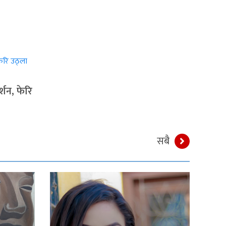
्शन, फेरि
सबै