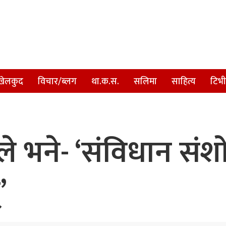
खेलकुद
विचार/ब्लग
था.क.स.
सलिमा
साहित्य
टिभी
ण्डले भने- ‘संविधान सं
’