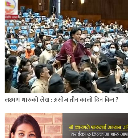
लक्ष्मण थारुको लेख : असोज तीन कालो दिन किन ?