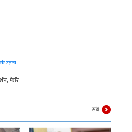
्शन, फेरि
सबै