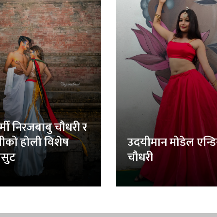
र्मी निरजबाबु चौधरी र
लीको होली विशेष
उदयीमान मोडेल एन्ड
सुट
चौधरी