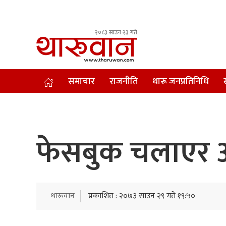
२०८३ साउन २३ गते
Leading Newsportal from Tharu Community Nepal.
समाचार
राजनीति
थारू जनप्रतिनिधि
फेसबुक चलाएर अधि
थारूवान
प्रकाशित : २०७३ साउन २९ गते १९:५०