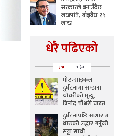
सरकारले बनाउँदैछ
लखपति, बाँड्दैछ २५
लाख
धेरै पढिएको
हप्ता
महिना
मोटरसाइकल
दुर्घटनामा सम्झना
चौधरीको मृत्यु,
विनोद चौधरी घाइते
दुर्घटनापछि आशाराम
थारुको उद्धार गर्नुको
सट्टा साथी