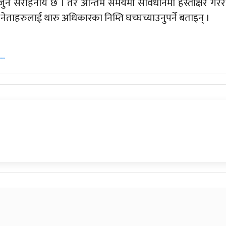
ो जुन सराहनीय छ । तर अन्तिम समयमा संविधानमा हस्ताक्षर गरेर
ेताहरुलाई थारु अधिकारका निम्ति घच्घच्याउनुपर्ने बताइन् ।
्…