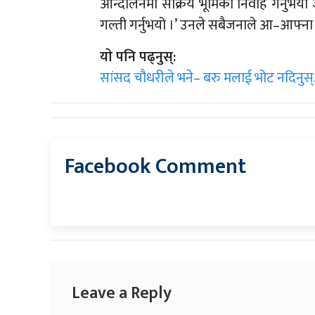
आन्दोलनमा सक्रिय भूमिका निवार्ह गर्नुभय
गल्ती गर्नुभयो ।’ उनले सबैजनाले आ–आफ्ना न
याे पनि पढ्नुस्:
सांसद चौधरीले भने– बरु मलाई भोट नदिनुस
Facebook Comment
Leave a Reply