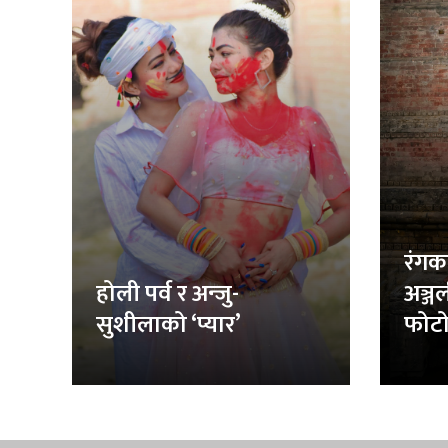
रंगक
होली पर्व र अन्जु-
अञ्ज
सुशीलाको ‘प्यार’
फोटो