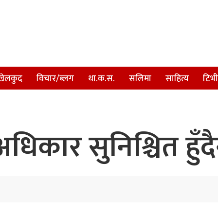
खेलकुद
विचार/ब्लग
था.क.स.
सलिमा
साहित्य
टिभी
कार सुनिश्चित हुँदै