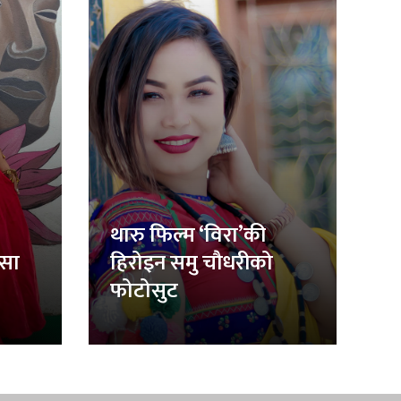
थारु फिल्म ‘विरा’की
िसा
हिरोइन समु चौधरीको
फोटोसुट