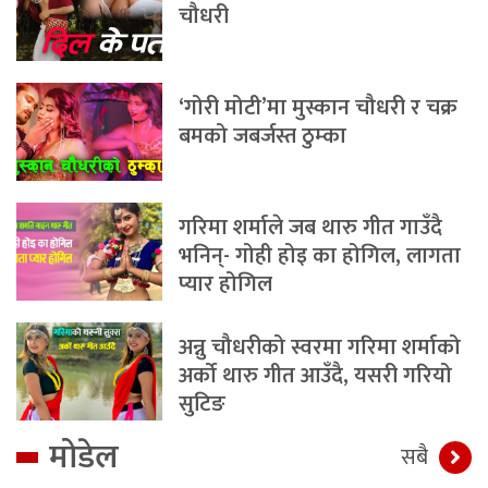
चौधरी
‘गोरी मोटी’मा मुस्कान चौधरी र चक्र
बमको जबर्जस्त ठुम्का
गरिमा शर्माले जब थारु गीत गाउँदै
भनिन्- गोही होइ का होगिल, लागता
प्यार होगिल
अन्नु चौधरीको स्वरमा गरिमा शर्माको
अर्को थारु गीत आउँदै, यसरी गरियो
सुटिङ
मोडेल
सबै