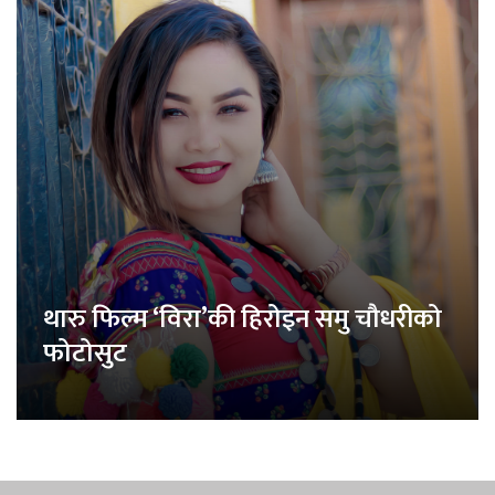
थारु फिल्म ‘विरा’की हिरोइन समु चौधरीको
फोटोसुट