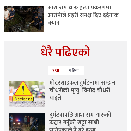
आशाराम थारु हत्या प्रकरणमा
आरोपीले प्रहरी समक्ष दिए दर्दनाक
बयान
धेरै पढिएको
हप्ता
महिना
मोटरसाइकल दुर्घटनामा सम्झना
चौधरीको मृत्यु, विनोद चौधरी
घाइते
दुर्घटनापछि आशाराम थारुको
उद्धार गर्नुको सट्टा साथी
भनिएकाले नै गरे हत्या