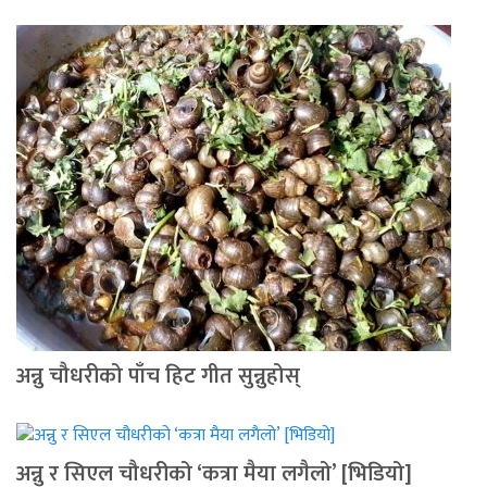
अन्नु चौधरीको पाँच हिट गीत सुन्नुहोस्
अन्नु र सिएल चौधरीको ‘कत्रा मैया लगैलो’ [भिडियो]