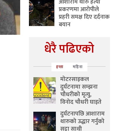
आशाराम थारु हत्या
प्रकरणमा आरोपीले
प्रहरी समक्ष दिए दर्दनाक
बयान
धेरै पढिएको
हप्ता
महिना
मोटरसाइकल
दुर्घटनामा सम्झना
चौधरीको मृत्यु,
विनोद चौधरी घाइते
दुर्घटनापछि आशाराम
थारुको उद्धार गर्नुको
सट्टा साथी