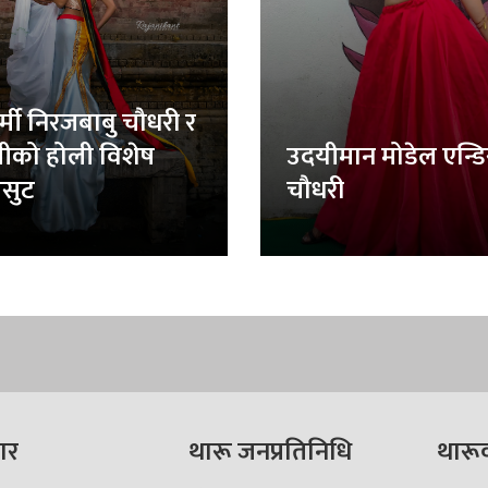
र्मी निरजबाबु चौधरी र
लीको होली विशेष
उदयीमान मोडेल एन्ड
सुट
चौधरी
ार
थारू जनप्रतिनिधि
थारू