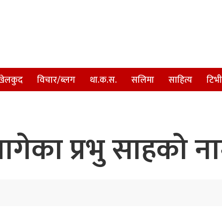
खेलकुद
विचार/ब्लग
था.क.स.
सलिमा
साहित्य
टिभी
ागेका प्रभु साहको न