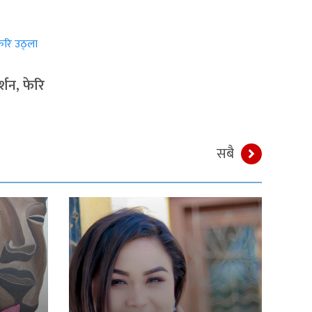
्शन, फेरि
सबै