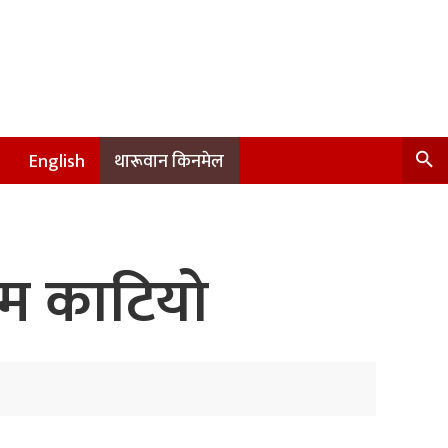
English
थारूवान किनमेल
ाम काटियो