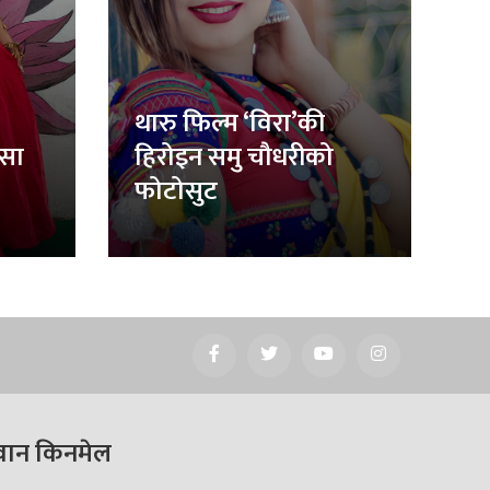
थारु फिल्म ‘विरा’की
िसा
हिरोइन समु चौधरीको
फोटोसुट
वान किनमेल