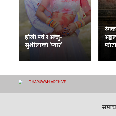
रंगक
होली पर्व र अन्जु-
अञ्ज
सुशीलाको ‘प्यार’
फोटो
THARUWAN ARCHIVE
समाच