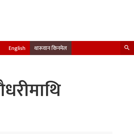
English
थारूवान किनमेल
चौधरीमाथि