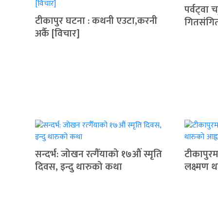
पर्वट्‍वा
टीकापुर घटना : कथनी एउटा,करनी
गितसंगि
अर्कै [विचार]
सन्दर्भ: जोखन रत्गैँयाको १७औं स्मृति
टीकापुरमा
दिवस, इन्दु थारुको कथा
लक्ष्मण 