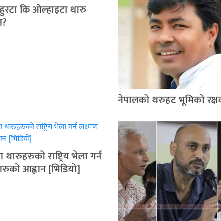
 चहुरटा कि ओल्हाइटा थारु
त?
नेपालको थरुहट भूमिको रक्
 थारुहरुको राष्ट्रिय भेला गर्न
थारुको आह्वान [भिडियो]